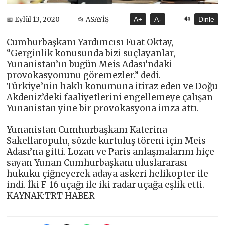
🔊
📅 Eylül 13, 2020
📂 ASAYİŞ
A+
A-
Dinle
Cumhurbaşkanı Yardımcısı Fuat Oktay,
“Gerginlik konusunda bizi suçlayanlar,
Yunanistan’ın bugün Meis Adası’ndaki
provokasyonunu göremezler.” dedi.
Türkiye’nin haklı konumuna itiraz eden ve Doğu
Akdeniz’deki faaliyetlerini engellemeye çalışan
Yunanistan yine bir provokasyona imza attı.
Yunanistan Cumhurbaşkanı Katerina
Sakellaropulu, sözde kurtuluş töreni için Meis
Adası’na gitti. Lozan ve Paris anlaşmalarını hiçe
sayan Yunan Cumhurbaşkanı uluslararası
hukuku çiğneyerek adaya askeri helikopter ile
indi. İki F-16 uçağı ile iki radar uçağa eşlik etti.
KAYNAK:TRT HABER