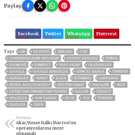
Paylaş:
Facebook
Twitter
WhatsApp
Pinterest
Tags
AB
AK PARTİ
ANKARA
CHP
CUMHURBAŞKANI ERDOĞAN
DEVLET BAHÇELİ
DÜNYA
EKONOMİ
EMNİYET
FUAT OKTAY
GELIŞMELER
GOOGLE
GOOGLE HABERLER
GÜNCEL HABER
GÜNDEM
HABERLER
HAYAT
İLLER
ISTANBUL
JANDARMA
KEMAL KILIÇDAROĞLU
KÜLTÜR SANAT
MAGAZİN
MHP
OKTAY'DAN YUNANISTAN TEPKISI
SALGIN
SİYASET
SİYASİLER
SON DAKIKA
SPOR
TSK
TÜRKİYE
ÜLKELER
VIRÜS
Previous
Akar,Yunan halkı Macron’un
operasyonlarına meze
olmamalı