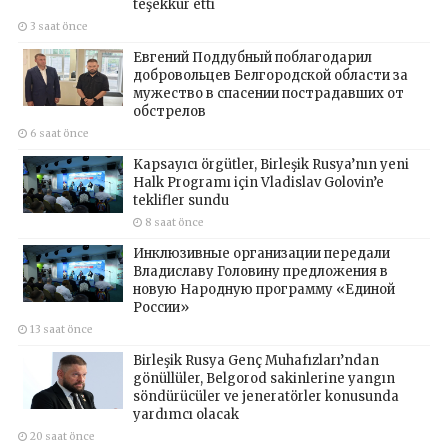
teşekkür etti
3 saat önce
Евгений Поддубный поблагодарил
добровольцев Белгородской области за
мужество в спасении пострадавших от
обстрелов
6 saat önce
Kapsayıcı örgütler, Birleşik Rusya’nın yeni
Halk Programı için Vladislav Golovin’e
teklifler sundu
8 saat önce
Инклюзивные организации передали
Владиславу Головину предложения в
новую Народную программу «Единой
России»
13 saat önce
Birleşik Rusya Genç Muhafızları’ndan
gönüllüler, Belgorod sakinlerine yangın
söndürücüler ve jeneratörler konusunda
yardımcı olacak
20 saat önce