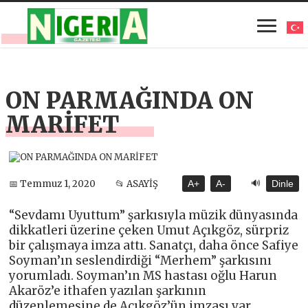
ON PARMAĞINDA ON
MARİFET
🔊
📅 Temmuz 1, 2020
📂 ASAYİŞ
A+
A-
Dinle
“Sevdamı Uyuttum” şarkısıyla müzik dünyasında
dikkatleri üzerine çeken Umut Açıkgöz, sürpriz
bir çalışmaya imza attı. Sanatçı, daha önce Safiye
Soyman’ın seslendirdiği “Merhem” şarkısını
yorumladı. Soyman’ın MS hastası oğlu Harun
Akaröz’e ithafen yazılan şarkının
düzenlemesine de Açıkgöz’ün imzası var.