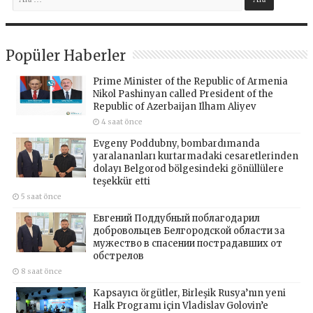
Popüler Haberler
Prime Minister of the Republic of Armenia
Nikol Pashinyan called President of the
Republic of Azerbaijan Ilham Aliyev
4 saat önce
Evgeny Poddubny, bombardımanda
yaralananları kurtarmadaki cesaretlerinden
dolayı Belgorod bölgesindeki gönüllülere
teşekkür etti
5 saat önce
Евгений Поддубный поблагодарил
добровольцев Белгородской области за
мужество в спасении пострадавших от
обстрелов
8 saat önce
Kapsayıcı örgütler, Birleşik Rusya’nın yeni
Halk Programı için Vladislav Golovin’e