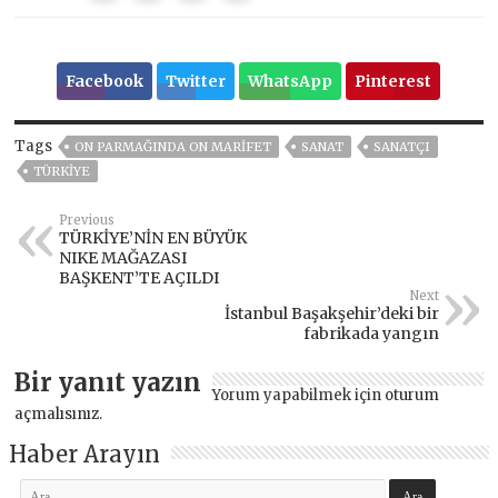
Facebook
Twitter
WhatsApp
Pinterest
Tags
ON PARMAĞINDA ON MARİFET
SANAT
SANATÇI
TÜRKİYE
Previous
TÜRKİYE’NİN EN BÜYÜK
NIKE MAĞAZASI
BAŞKENT’TE AÇILDI
Next
İstanbul Başakşehir’deki bir
fabrikada yangın
Bir yanıt yazın
Yorum yapabilmek için
oturum
açmalısınız
.
Haber Arayın