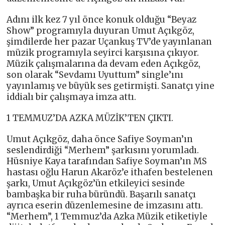
Adını ilk kez 7 yıl önce konuk olduğu “Beyaz
Show” programıyla duyuran Umut Açıkgöz,
şimdilerde her pazar Uçankuş TV’de yayınlanan
müzik programıyla seyirci karşısına çıkıyor.
Müzik çalışmalarına da devam eden Açıkgöz,
son olarak “Sevdamı Uyuttum” single’ını
yayınlamış ve büyük ses getirmişti. Sanatçı yine
iddialı bir çalışmaya imza attı.
1 TEMMUZ’DA AZKA MÜZİK’TEN ÇIKTI.
Umut Açıkgöz, daha önce Safiye Soyman’ın
seslendirdiği “Merhem” şarkısını yorumladı.
Hüsniye Kaya tarafından Safiye Soyman’ın MS
hastası oğlu Harun Akaröz’e ithafen bestelenen
şarkı, Umut Açıkgöz’ün etkileyici sesinde
bambaşka bir ruha büründü. Başarılı sanatçı
ayrıca eserin düzenlemesine de imzasını attı.
“Merhem”, 1 Temmuz’da Azka Müzik etiketiyle