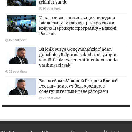
teklifler sundu
10 saat önce
Инклюзивные организации передали
Владиславу Головину предложения в
новую Народную программу «Единой
России»
15 saat önce
Birleşik Rusya Genç Muhafızları’ndan
gönüllüler, Belgorod sakinlerine yangın
söndürücüler ve jeneratörler konusunda
yardımcı olacak
22 saat önce
Волонтёры «Молодой Гвардии Единой
России» помогут белгородцам с
огнетушителями и генераторами
23 saat önce