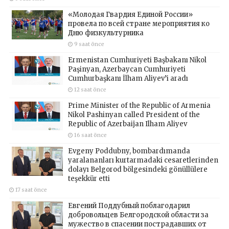
«Молодая Гвардия Единой России»
провела по всей стране мероприятия ко
Дню физкультурника
9 saat önce
Ermenistan Cumhuriyeti Başbakanı Nikol
Paşinyan, Azerbaycan Cumhuriyeti
Cumhurbaşkanı İlham Aliyev’i aradı
12 saat önce
Prime Minister of the Republic of Armenia
Nikol Pashinyan called President of the
Republic of Azerbaijan Ilham Aliyev
16 saat önce
Evgeny Poddubny, bombardımanda
yaralananları kurtarmadaki cesaretlerinden
dolayı Belgorod bölgesindeki gönüllülere
teşekkür etti
17 saat önce
Евгений Поддубный поблагодарил
добровольцев Белгородской области за
мужество в спасении пострадавших от