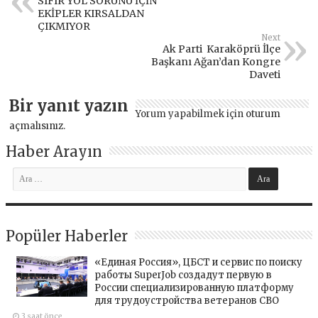
SIFIR YOL SORUNU İÇİN
EKİPLER KIRSALDAN
ÇIKMIYOR
Next
Ak Parti Karaköprü İlçe
Başkanı Ağan’dan Kongre
Daveti
Bir yanıt yazın
Yorum yapabilmek için
oturum
açmalısınız
.
Haber Arayın
Popüler Haberler
«Единая Россия», ЦБСТ и сервис по поиску
работы SuperJob создадут первую в
России специализированную платформу
для трудоустройства ветеранов СВО
3 saat önce