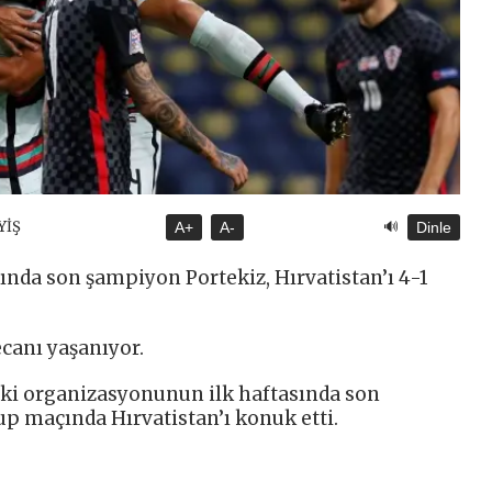
🔊
YİŞ
A+
A-
Dinle
ında son şampiyon Portekiz, Hırvatistan’ı 4-1
ecanı yaşanıyor.
eki organizasyonunun ilk haftasında son
up maçında Hırvatistan’ı konuk etti.