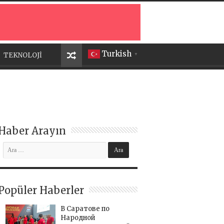
Turkish
TEKNOLOJİ
▼
Haber Arayın
Popüler Haberler
В Саратове по
Народной