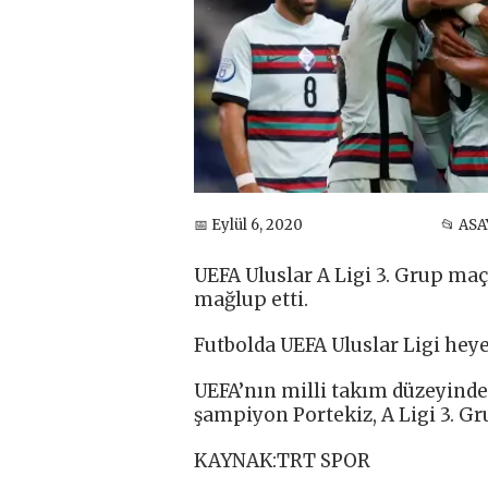
📅 Eylül 6, 2020
📂 ASA
UEFA Uluslar A Ligi 3. Grup maç
mağlup etti.
Futbolda UEFA Uluslar Ligi hey
UEFA’nın milli takım düzeyind
şampiyon Portekiz, A Ligi 3. Gr
KAYNAK:TRT SPOR