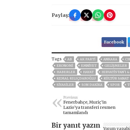
Paylaş:
Facebook
Tags
AB
AK PARTİ
ANKARA
CH
EKONOMİ
EMNİYET
GELIŞMELER
HABERLER
HAYAT
HIRVATISTAN'I 4
KEMAL KILIÇDAROĞLU
KÜLTÜR SANAT
SİYASİLER
SON DAKIKA
SPOR
T
Previous
Fenerbahçe, Muriç’in
Lazio’ya transferi resmen
tamamlandı
Bir yanıt yazın
Yorum yapabi