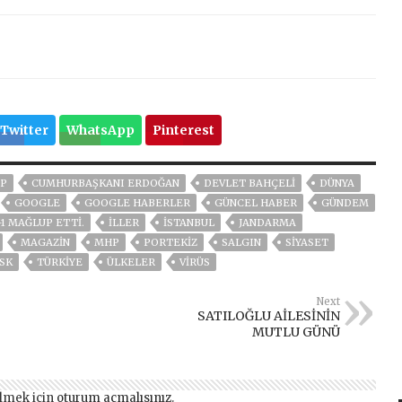
Twitter
WhatsApp
Pinterest
P
CUMHURBAŞKANI ERDOĞAN
DEVLET BAHÇELİ
DÜNYA
GOOGLE
GOOGLE HABERLER
GÜNCEL HABER
GÜNDEM
-1 MAĞLUP ETTI.
İLLER
ISTANBUL
JANDARMA
MAGAZİN
MHP
PORTEKIZ
SALGIN
SİYASET
SK
TÜRKİYE
ÜLKELER
VIRÜS
Next
SATILOĞLU AİLESİNİN
MUTLU GÜNÜ
lmek için
oturum açmalısınız
.