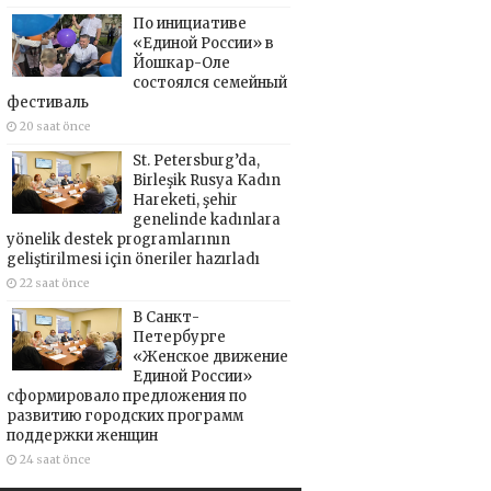
По инициативе
«Единой России» в
Йошкар-Оле
состоялся семейный
фестиваль
20 saat önce
St. Petersburg’da,
Birleşik Rusya Kadın
Hareketi, şehir
genelinde kadınlara
yönelik destek programlarının
geliştirilmesi için öneriler hazırladı
22 saat önce
В Санкт-
Петербурге
«Женское движение
Единой России»
сформировало предложения по
развитию городских программ
поддержки женщин
24 saat önce