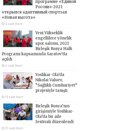
программе «Единой
России»-2021
открылся адаптивный спортзал
«Новая высота»
4 saat önce
Yeni Yükseklik
engellilere yönelik
spor salonu, 2021
Birleşik Rusya Halk
Programı kapsamında Saratov’da
açıldı
6 saat önce
Yoshkar-Ola’da
Nikolai Valuev,
“Sağlıklı Cumhuriyet”
projesiyle tanıştı
11 saat önce
Birleşik Rusya’nın
girişimiyle Yoshkar-
Ola’da bir aile
festivali düzenlendi
17 saat önce