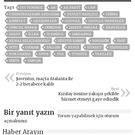
Tags
155 TEMMUZ
AB
AK PARTİ
CHP
CUMHURBAŞKANI ERDOĞAN
DEVLET BAHÇELİ
DÜNYA
EMNİYET
GELIŞMELER
GOOGLE
GOOGLE HABERLER
GÜNCEL HABER
GÜNDEM
HABER. ANKARA
HABERLER
HAYAT
İLLER
ISTANBUL
JANDARMA
KEMAL KILIÇDAROĞLU
KÜLTÜR SANAT
MAGAZİN
MHP
MTÜ
ORMAN
SALGIN
SERGİ
SİYASET
SİYASİLER
SON DAKIKA
SPOR
TSK
TÜRKİYE
ÜLKELER
VIRÜS
YANGIN
Previous
Juventus, maçta Atalanta ile
2-2 berabere kaldı
Next
Kızılay ismine yakışır şekilde
hizmet etmeyi gaye edindik
Bir yanıt yazın
Yorum yapabilmek için
oturum
açmalısınız
.
Haber Arayın