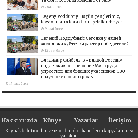
та сила, которая изменит страну
7 saat önce
Evgeny Poddubny: Bugün gençlerimiz,
kazananların karakterini şekillendiriyor
9 saat önce
Евгений Поддубный: Сегодня у нашей
молодёжи куётся характер победителей
12 saat önce
Владимир Сайбель: В «Единой России»
поддерживают решение Минтруда
упростить для бывших участников СВО
получение соцконтракта
14 saat önce
Hakkımızda
Künye
Yazarlar
İletişim
Kaynak belirtmeden ve izin almadan haberlerin kopyalanması
yasaktır.