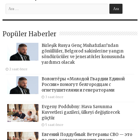
Popüler Haberler
Birleşik Rusya Genç Muhafızları’ndan
gönüllüler, Belgorod sakinlerine yangın
söndürücüler ve jeneratörler konusunda
yardımcı olacak
2 saat önce
Волонтёры «Молодой Гвардии Единой
России» помогут белгородцам с
огнетушителями и генераторами
3 saat önce
Evgeny Poddubny: Hava Savunma
Kuvvetleri gazileri, ülkeyi değiştirecek
güçtür
5 saat önce
Евгений Поддубный: Ветераны СВО — это