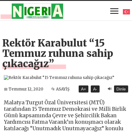
Rektör Karabulut “15
Temmuz ruhuna sahip
çıkacağız”
🔊
📅 Temmuz 12, 2020
📂 ASAYİŞ
A+
A-
Dinle
Malatya Turgut Özal Üniversitesi (MTÜ)
tarafından 15 Temmuz Demokrasi ve Milli Birlik
Günü kapsamında Çevre ve Şehircilik Bakan
Yardımcısı Fatma Varank’ın konuşmacı olarak
katılacağı “Unutmadık Unutmayacağız” konulu