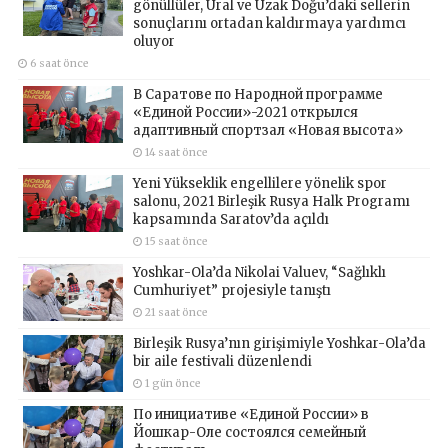
gönüllüler, Ural ve Uzak Doğu’daki sellerin
sonuçlarını ortadan kaldırmaya yardımcı
oluyor
6 saat önce
В Саратове по Народной программе
«Единой России»-2021 открылся
адаптивный спортзал «Новая высота»
14 saat önce
Yeni Yükseklik engellilere yönelik spor
salonu, 2021 Birleşik Rusya Halk Programı
kapsamında Saratov’da açıldı
15 saat önce
Yoshkar-Ola’da Nikolai Valuev, “Sağlıklı
Cumhuriyet” projesiyle tanıştı
21 saat önce
Birleşik Rusya’nın girişimiyle Yoshkar-Ola’da
bir aile festivali düzenlendi
1 gün önce
По инициативе «Единой России» в
Йошкар-Оле состоялся семейный