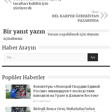
taraftarı kulübü için
yürüyecek
Next
BEL KARPER ÖZBEKİSTAN
PAZARINDA
Bir yanıt yazın
Yorum yapabilmek için
oturum
açmalısınız
.
Haber Arayın
Popüler Haberler
Волонтёры «Молодой Гвардии Единой
России» ликвидируют последствия
паводков на Урале и Дальнем Востоке
3 saat önce
Birleşik Rusya Genç Muhafızları’ndan