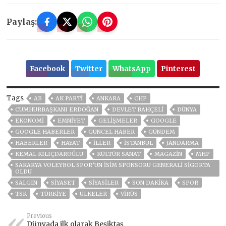
Paylaş:
Facebook
Twitter
WhatsApp
Pinterest
Tags
AB
AK PARTİ
ANKARA
CHP
CUMHURBAŞKANI ERDOĞAN
DEVLET BAHÇELİ
DÜNYA
EKONOMİ
EMNİYET
GELIŞMELER
GOOGLE
GOOGLE HABERLER
GÜNCEL HABER
GÜNDEM
HABERLER
HAYAT
İLLER
ISTANBUL
JANDARMA
KEMAL KILIÇDAROĞLU
KÜLTÜR SANAT
MAGAZİN
MHP
SAKARYA VOLEYBOL SPOR’UN ISIM SPONSORU GENERALI SIGORTA
OLDU
SALGIN
SİYASET
SİYASİLER
SON DAKIKA
SPOR
TSK
TÜRKİYE
ÜLKELER
VIRÜS
Previous
Dünyada ilk olarak Beşiktaş