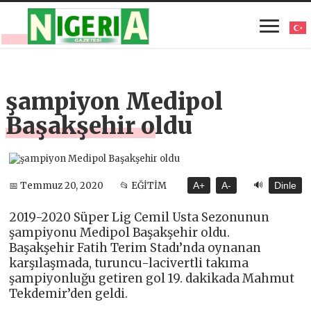
şampiyon Medipol
Başakşehir oldu
🔊
📅 Temmuz 20, 2020
📂 EĞİTİM
A+
A-
Dinle
2019-2020 Süper Lig Cemil Usta Sezonunun
şampiyonu Medipol Başakşehir oldu.
Başakşehir Fatih Terim Stadı’nda oynanan
karşılaşmada, turuncu-lacivertli takıma
şampiyonluğu getiren gol 19. dakikada Mahmut
Tekdemir’den geldi.