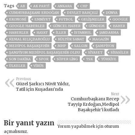
Tags
AB
AK PARTİ
ANKARA
CHP
CUMHURBAŞKANI ERDOĞAN
DEVLET BAHÇELİ
DÜNYA
EKONOMİ
EMNİYET
FUTBOL
GELIŞMELER
GOOGLE
GOOGLE HABERLER
GÜNCEL HABER
GÜNDEM
HABER
HABERLER
HAYAT
İLLER
ISTANBUL
JANDARMA
KEMAL KILIÇDAROĞLU
KÜLTÜR SANAT
MAGAZİN
MEDIPOL BAŞAKŞEHIR
MHP
SALGIN
ŞAMPIYON
ŞAMPIYON MEDIPOL BAŞAKŞEHIR OLDU
SİYASET
SİYASİLER
SON DAKIKA
SPOR
SÜPER LİNG
TSK
TÜRKİYE
ÜLKELER
VIRÜS
Previous
Güzel Şarkıcı Nüvit Yıldız,
Tatil için Kuşadası’nda
Next
Cumhurbaşkanı Recep
Tayyip Erdoğan,Medipol
Başakşehir’i kutladı
Bir yanıt yazın
Yorum yapabilmek için
oturum
açmalısınız
.