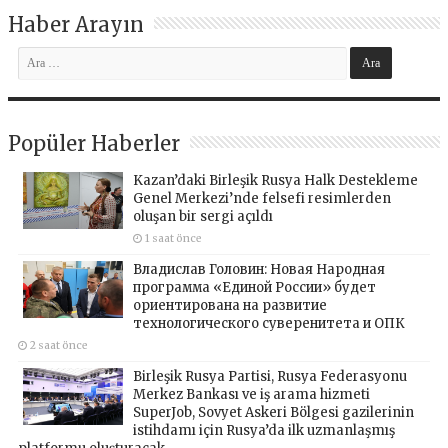
Haber Arayın
Popüler Haberler
Kazan’daki Birleşik Rusya Halk Destekleme
Genel Merkezi’nde felsefi resimlerden
oluşan bir sergi açıldı
1 saat önce
Владислав Головин: Новая Народная
программа «Единой России» будет
ориентирована на развитие
технологического суверенитета и ОПК
2 saat önce
Birleşik Rusya Partisi, Rusya Federasyonu
Merkez Bankası ve iş arama hizmeti
SuperJob, Sovyet Askeri Bölgesi gazilerinin
istihdamı için Rusya’da ilk uzmanlaşmış