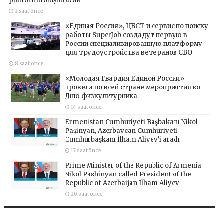
platformu oluşturacak
2 saat önce
«Единая Россия», ЦБСТ и сервис по поиску
работы SuperJob создадут первую в
России специализированную платформу
для трудоустройства ветеранов СВО
8 saat önce
«Молодая Гвардия Единой России»
провела по всей стране мероприятия ко
Дню физкультурника
14 saat önce
Ermenistan Cumhuriyeti Başbakanı Nikol
Paşinyan, Azerbaycan Cumhuriyeti
Cumhurbaşkanı İlham Aliyev’i aradı
17 saat önce
Prime Minister of the Republic of Armenia
Nikol Pashinyan called President of the
Republic of Azerbaijan Ilham Aliyev
20 saat önce