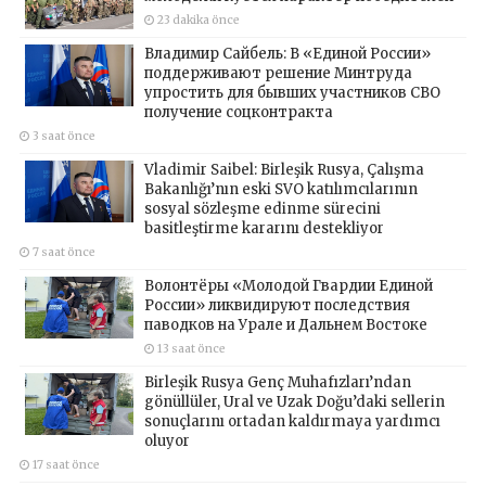
23 dakika önce
Владимир Сайбель: В «Единой России»
поддерживают решение Минтруда
упростить для бывших участников СВО
получение соцконтракта
3 saat önce
Vladimir Saibel: Birleşik Rusya, Çalışma
Bakanlığı’nın eski SVO katılımcılarının
sosyal sözleşme edinme sürecini
basitleştirme kararını destekliyor
7 saat önce
Волонтёры «Молодой Гвардии Единой
России» ликвидируют последствия
паводков на Урале и Дальнем Востоке
13 saat önce
Birleşik Rusya Genç Muhafızları’ndan
gönüllüler, Ural ve Uzak Doğu’daki sellerin
sonuçlarını ortadan kaldırmaya yardımcı
oluyor
17 saat önce