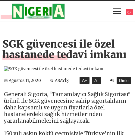
SGK güvencesi ile özel
hastanede tedavi imkanı
🔊
📅 Ağustos 11, 2020
📂 ASAYİŞ
A+
A-
Dinle
Generali Sigorta, “Tamamlayıcı Sağlık Sigortası”
ürünü ile SGK güvencesine sahip sigortalıların
daha kapsamlı ve uygun fiyatlarla özel
hastanelerdeki sağlık hizmetlerinden
yararlanabilmelerini sağlayacak.
150 yılı aşkın köklü geçmişiyle Türkiye’nin ilk