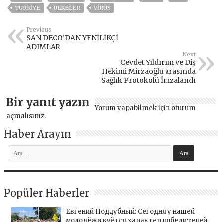
TÜRKİYE
ÜLKELER
VIRÜS
Previous
SAN DECO’DAN YENİLİKÇİ
ADIMLAR
Next
Cevdet Yıldırım ve Diş
Hekimi Mirzaoğlu arasında
Sağlık Protokolü İmzalandı
Bir yanıt yazın
Yorum yapabilmek için
oturum
açmalısınız
.
Haber Arayın
Popüler Haberler
Евгений Поддубный: Сегодня у нашей
молодёжи куётся характер победителей