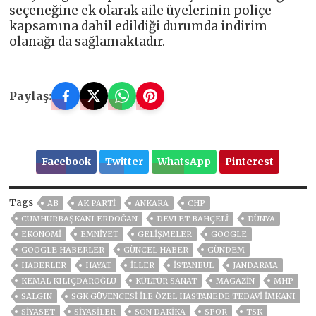
seçeneğine ek olarak aile üyelerinin poliçe
kapsamına dahil edildiği durumda indirim
olanağı da sağlamaktadır.
Paylaş:
Facebook
Twitter
WhatsApp
Pinterest
Tags
AB
AK PARTİ
ANKARA
CHP
CUMHURBAŞKANI ERDOĞAN
DEVLET BAHÇELİ
DÜNYA
EKONOMİ
EMNİYET
GELIŞMELER
GOOGLE
GOOGLE HABERLER
GÜNCEL HABER
GÜNDEM
HABERLER
HAYAT
İLLER
ISTANBUL
JANDARMA
KEMAL KILIÇDAROĞLU
KÜLTÜR SANAT
MAGAZİN
MHP
SALGIN
SGK GÜVENCESI ILE ÖZEL HASTANEDE TEDAVI IMKANI
SİYASET
SİYASİLER
SON DAKIKA
SPOR
TSK