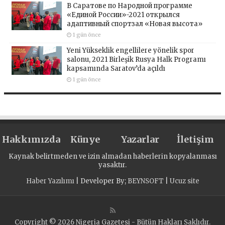
В Саратове по Народной программе
«Единой России»-2021 открылся
адаптивный спортзал «Новая высота»
1 gün önce
Yeni Yükseklik engellilere yönelik spor
salonu, 2021 Birleşik Rusya Halk Programı
kapsamında Saratov’da açıldı
1 gün önce
Hakkımızda
Künye
Yazarlar
İletişim
Kaynak belirtmeden ve izin almadan haberlerin kopyalanması
yasaktır.
Haber Yazılımı
| Developer By;
BEYNSOFT
|
Ucuz site
Copyright © 2026 Nigeria Gazetesi - Bütün Hakları Saklıdır.