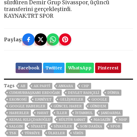
sürdüren Demir Grup Sivasspor, üçüncü
transferini gerçekleştirdi.
KAYNAK:TRT SPOR
Paylaş:
Facebook
Twitter
WhatsApp
Pinterest
Tags
AB
AK PARTİ
ANKARA
CHP
CUMHURBAŞKANI ERDOĞAN
DEVLET BAHÇELİ
DÜNYA
EKONOMİ
EMNİYET
GELIŞMELER
GOOGLE
GOOGLE HABERLER
GÜNCEL HABER
GÜNDEM
HABERLER
HAYAT
İLLER
ISTANBUL
JANDARMA
KEMAL KILIÇDAROĞLU
KÜLTÜR SANAT
MAGAZİN
MHP
SALGIN
SİYASET
SİYASİLER
SON DAKIKA
SPOR
TSK
TÜRKİYE
ÜLKELER
VIRÜS