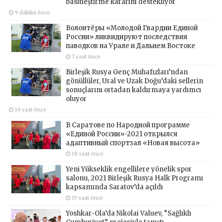
basitleştirme kararını destekliyor
9 dakika önce
Волонтёры «Молодой Гвардии Единой
России» ликвидируют последствия
паводков на Урале и Дальнем Востоке
7 saat önce
Birleşik Rusya Genç Muhafızları’ndan
gönüllüler, Ural ve Uzak Doğu’daki sellerin
sonuçlarını ortadan kaldırmaya yardımcı
oluyor
10 saat önce
В Саратове по Народной программе
«Единой России»-2021 открылся
адаптивный спортзал «Новая высота»
18 saat önce
Yeni Yükseklik engellilere yönelik spor
salonu, 2021 Birleşik Rusya Halk Programı
kapsamında Saratov’da açıldı
19 saat önce
Yoshkar-Ola’da Nikolai Valuev, “Sağlıklı