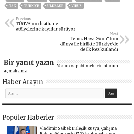
TSK
TÜRKİYE
ÜLKELER
VIRÜS
Previous
TÜGVA’nın İcathane
atölyelerine kayıtlar sürüyor
Next
Temiz Hava Günü” tüm
dünya ile birlikte Türkiye’de
de ilk kez kutlandı
Bir yanıt yazın
Yorum yapabilmek için
oturum
açmalısınız
.
Haber Arayın
Popüler Haberler
Vladimir Saibel: Birleşik Rusya, Çalışma
Bakanlığı’nın eski SVO katılımcılarının