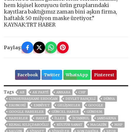
hem kişisel koruyucu ürün gruplarındaki
kayıtlara baktığımız zaman bini aşkın firma,
haftalık 50 milyon maske üretiyor.”
KAYNAK:TRT HABER
Paylaş:
Facebook
Twitter
WhatsApp
Pinterest
Tags
AB
AK PARTİ
ANKARA
CHP
CUMHURBAŞKANI ERDOĞAN
DEVLET BAHÇELİ
DÜNYA
EKONOMİ
EMNİYET
GELIŞMELER
GOOGLE
GOOGLE HABERLER
GÜNCEL HABER
GÜNDEM
HABERLER
HAYAT
İLLER
ISTANBUL
JANDARMA
KEMAL KILIÇDAROĞLU
KÜLTÜR SANAT
MAGAZİN
MHP
SALGIN
SİYASET
SİYASİLER
SON DAKIKA
SPOR