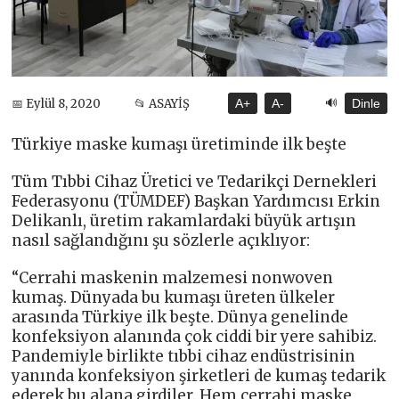
🔊
📅 Eylül 8, 2020
📂 ASAYİŞ
A+
A-
Dinle
Türkiye maske kumaşı üretiminde ilk beşte
Tüm Tıbbi Cihaz Üretici ve Tedarikçi Dernekleri
Federasyonu (TÜMDEF) Başkan Yardımcısı Erkin
Delikanlı, üretim rakamlardaki büyük artışın
nasıl sağlandığını şu sözlerle açıklıyor:
“Cerrahi maskenin malzemesi nonwoven
kumaş. Dünyada bu kumaşı üreten ülkeler
arasında Türkiye ilk beşte. Dünya genelinde
konfeksiyon alanında çok ciddi bir yere sahibiz.
Pandemiyle birlikte tıbbi cihaz endüstrisinin
yanında konfeksiyon şirketleri de kumaş tedarik
ederek bu alana girdiler. Hem cerrahi maske,