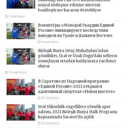
sosyal sözleşme edinme sürecini
basitleştirme kararını destekliyor
1 saat önce
Волонтёры «Молодой Гвардии Единой
России» ликвидируют последствия
паводков на Урале и Дальнем Востоке
8 saat önce
Birleşik Rusya Genç Muhafızları’ndan
gönüllüler, Ural ve Uzak Doğu’daki sellerin
sonuçlarını ortadan kaldırmaya yardımcı
oluyor
12 saat önce
В Саратове по Народной программе
«Единой России»-2021 открылся
адаптивный спортзал «Новая высота»
19 saat önce
Yeni Yükseklik engellilere yönelik spor
salonu, 2021 Birleşik Rusya Halk Programı
kapsamında Saratov’da açıldı
21 saat önce