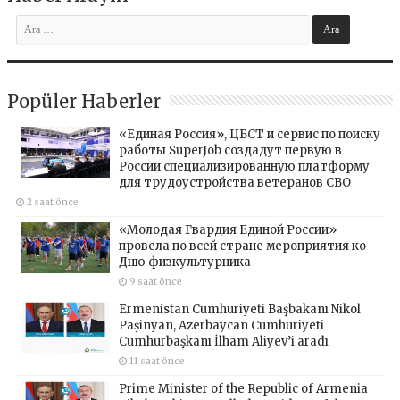
Popüler Haberler
«Единая Россия», ЦБСТ и сервис по поиску
работы SuperJob создадут первую в
России специализированную платформу
для трудоустройства ветеранов СВО
2 saat önce
«Молодая Гвардия Единой России»
провела по всей стране мероприятия ко
Дню физкультурника
9 saat önce
Ermenistan Cumhuriyeti Başbakanı Nikol
Paşinyan, Azerbaycan Cumhuriyeti
Cumhurbaşkanı İlham Aliyev’i aradı
11 saat önce
Prime Minister of the Republic of Armenia