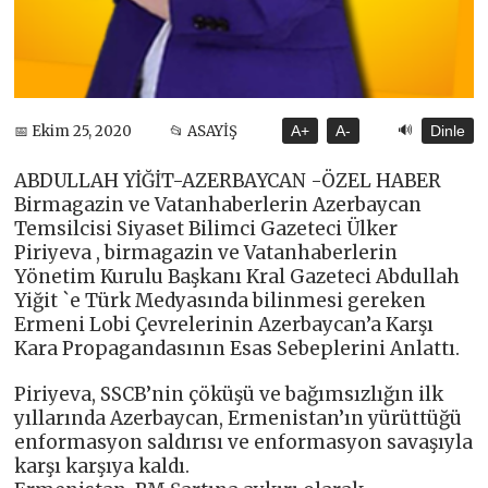
🔊
📅 Ekim 25, 2020
📂 ASAYİŞ
A+
A-
Dinle
ABDULLAH YİĞİT-AZERBAYCAN -ÖZEL HABER
Birmagazin ve Vatanhaberlerin Azerbaycan
Temsilcisi Siyaset Bilimci Gazeteci Ülker
Piriyeva , birmagazin ve Vatanhaberlerin
Yönetim Kurulu Başkanı Kral Gazeteci Abdullah
Yiğit `e Türk Medyasında bilinmesi gereken
Ermeni Lobi Çevrelerinin Azerbaycan’a Karşı
Kara Propagandasının Esas Sebeplerini Anlattı.
Piriyeva, SSCB’nin çöküşü ve bağımsızlığın ilk
yıllarında Azerbaycan, Ermenistan’ın yürüttüğü
enformasyon saldırısı ve enformasyon savaşıyla
karşı karşıya kaldı.