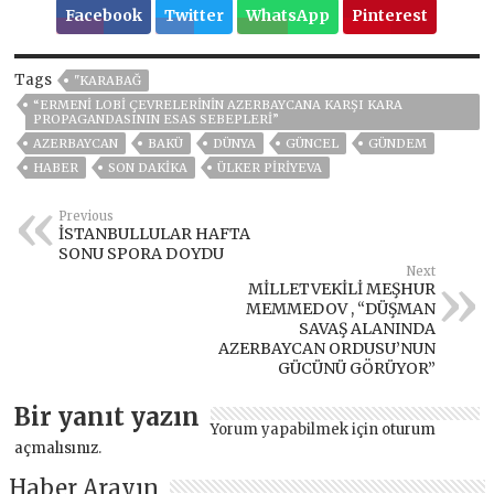
Facebook
Twitter
WhatsApp
Pinterest
Tags
"KARABAĞ
“ERMENİ LOBİ ÇEVRELERİNİN AZERBAYCANA KARŞI KARA
PROPAGANDASININ ESAS SEBEPLERİ”
AZERBAYCAN
BAKÜ
DÜNYA
GÜNCEL
GÜNDEM
HABER
SON DAKIKA
ÜLKER PIRIYEVA
Previous
İSTANBULLULAR HAFTA
SONU SPORA DOYDU
Next
MİLLETVEKİLİ MEŞHUR
MEMMEDOV , “DÜŞMAN
SAVAŞ ALANINDA
AZERBAYCAN ORDUSU’NUN
GÜCÜNÜ GÖRÜYOR”
Bir yanıt yazın
Yorum yapabilmek için
oturum
açmalısınız
.
Haber Arayın