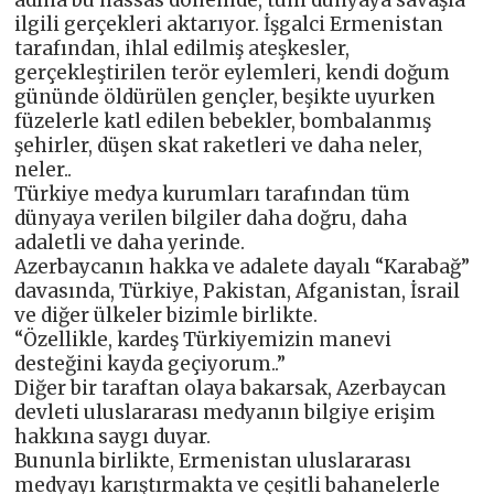
adına bu hassas dönemde, tüm dünyaya savaşla
ilgili gerçekleri aktarıyor. İşgalci Ermenistan
tarafından, ihlal edilmiş ateşkesler,
gerçekleştirilen terör eylemleri, kendi doğum
gününde öldürülen gençler, beşikte uyurken
füzelerle katl edilen bebekler, bombalanmış
şehirler, düşen skat raketleri ve daha neler,
neler..
Türkiye medya kurumları tarafından tüm
dünyaya verilen bilgiler daha doğru, daha
adaletli ve daha yerinde.
Azerbaycanın hakka ve adalete dayalı “Karabağ”
davasında, Türkiye, Pakistan, Afganistan, İsrail
ve diğer ülkeler bizimle birlikte.
“Özellikle, kardeş Türkiyemizin manevi
desteğini kayda geçiyorum..”
Diğer bir taraftan olaya bakarsak, Azerbaycan
devleti uluslararası medyanın bilgiye erişim
hakkına saygı duyar.
Bununla birlikte, Ermenistan uluslararası
medyayı karıştırmakta ve çeşitli bahanelerle