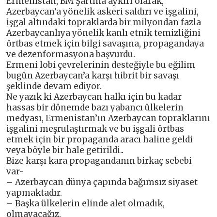
Ermenistan, BM Şartına aykırı olarak,
Azerbaycan’a yönelik askeri saldırı ve işgalini,
işgal altındaki topraklarda bir milyondan fazla
Azerbaycanlıya yönelik kanlı etnik temizliğini
örtbas etmek için bilgi savaşına, propagandaya
ve dezenformasyona başvurdu.
Ermeni lobi çevrelerinin desteğiyle bu eğilim
bugün Azerbaycan’a karşı hibrit bir savaşı
şeklinde devam ediyor.
Ne yazık ki Azerbaycan halkı için bu kadar
hassas bir dönemde bazı yabancı ülkelerin
medyası, Ermenistan’ın Azerbaycan topraklarını
işgalini meşrulaştırmak ve bu işgali örtbas
etmek için bir propaganda aracı haline geldi
veya böyle bir hale getirildi..
Bize karşı kara propagandanın birkaç sebebi
var-
– Azerbaycan dünya çapında bağımsız siyaset
yapmaktadır.
– Başka ülkelerin elinde alet olmadık,
olmayacağız.