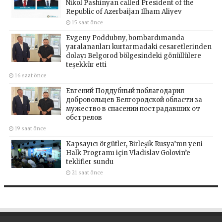
Nikol Pashinyan called President of the
Republic of Azerbaijan Ilham Aliyev
15 saat önce
Evgeny Poddubny, bombardımanda
yaralananları kurtarmadaki cesaretlerinden
dolayı Belgorod bölgesindeki gönüllülere
teşekkür etti
16 saat önce
Евгений Поддубный поблагодарил
добровольцев Белгородской области за
мужество в спасении пострадавших от
обстрелов
19 saat önce
Kapsayıcı örgütler, Birleşik Rusya’nın yeni
Halk Programı için Vladislav Golovin’e
teklifler sundu
21 saat önce