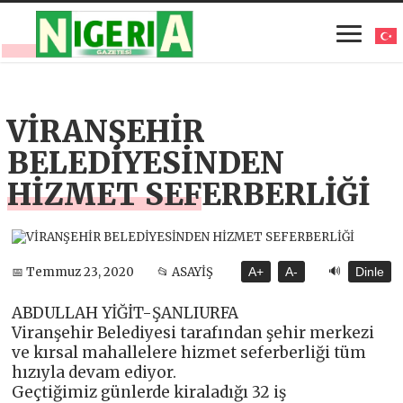
VİRANŞEHİR
BELEDİYESİNDEN
HİZMET SEFERBERLİĞİ
🔊
📅 Temmuz 23, 2020
📂 ASAYİŞ
A+
A-
Dinle
ABDULLAH YİĞİT-ŞANLIURFA
Viranşehir Belediyesi tarafından şehir merkezi
ve kırsal mahallelere hizmet seferberliği tüm
hızıyla devam ediyor.
Geçtiğimiz günlerde kiraladığı 32 iş