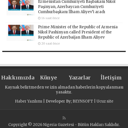
Ermenistan Cumhuriyeti Başbakanı Nikol
Paşinyan, Azerbaycan Cumhuriyeti
Cumhurbaşkanı İlham Aliyev’i aradı
16 saat önce
Prime Minister of the Republic of Armenia
Nikol Pashinyan called President of the
Republic of Azerbaijan Ilham Aliyev
20 saat önce
Hakkımızda
Künye
Yazarlar
İletişim
Kaynak belirtmeden ve izin almadan haberlerin kopyalanması
yasaktır.
Haber Yazılımı
| Developer By;
BEYNSOFT
|
Ucuz site
Copyright © 2026 Nigeria Gazetesi - Bütün Hakları Saklıdır.