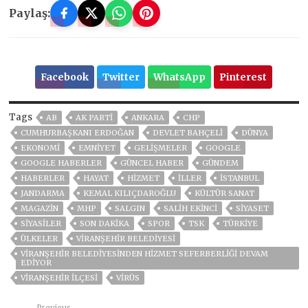
Paylaş:
Facebook
Twitter
WhatsApp
Pinterest
Tags
AB
AK PARTİ
ANKARA
CHP
CUMHURBAŞKANI ERDOĞAN
DEVLET BAHÇELİ
DÜNYA
EKONOMİ
EMNİYET
GELIŞMELER
GOOGLE
GOOGLE HABERLER
GÜNCEL HABER
GÜNDEM
HABERLER
HAYAT
HİZMET
İLLER
ISTANBUL
JANDARMA
KEMAL KILIÇDAROĞLU
KÜLTÜR SANAT
MAGAZİN
MHP
SALGIN
SALİH EKİNCİ
SİYASET
SİYASİLER
SON DAKIKA
SPOR
TSK
TÜRKİYE
ÜLKELER
VİRANŞEHİR BELEDİYESİ
VİRANŞEHİR BELEDİYESİNDEN HİZMET SEFERBERLİĞİ DEVAM
EDİYOR
VİRANŞEHİR İLÇESİ
VIRÜS