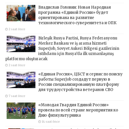
Владислав Головин: Новая Народная
программа «Единой России» будет
ориентирована на развитие
технологического суверенитета и ОПК
2 saat önce
Birleşik Rusya Partisi, Rusya Federasyonu
Merkez Bankası ve iş arama hizmeti
SuperJob, Sovyet Askeri Bölgesi gazilerinin
istihdamı için Rusya’da ilk uzmanlaşmış
platformu oluşturacak
2 saat önce
«Единая Россия», ЦБСТ и сервис по поиску
работы SuperJob создадут первую в
России специализированную платформу
для трудоустройства ветеранов СВО
7 saat önce
«Молодая Гвардия Единой России»
провела по всей стране мероприятия ко
Дню физкультурника
14 saat önce