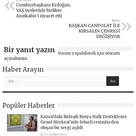
Previous
Cumhurbaşkanı Erdoğan,
YAŞ üyeleriyle birlikte
Anıtkabir’i ziyaret etti
Next
BAŞKAN CANPOLAT İLE
KIRSALIN ÇEHRESİ
DEĞİŞİYOR
Bir yanıt yazın
Yorum yapabilmek için
oturum
açmalısınız
.
Haber Arayın
Popüler Haberler
Kazan’daki Birleşik Rusya Halk Destekleme
Genel Merkezi’nde felsefi resimlerden
oluşan bir sergi açıldı
56 dakika önce