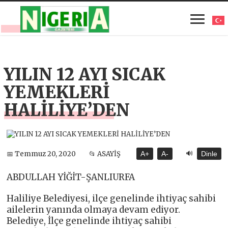
YILIN 12 AYI SICAK
YEMEKLERİ
HALİLİYE’DEN
🔊
📅 Temmuz 20, 2020
📂 ASAYİŞ
A+
A-
Dinle
ABDULLAH YİĞİT-ŞANLIURFA
Haliliye Belediyesi, ilçe genelinde ihtiyaç sahibi
ailelerin yanında olmaya devam ediyor.
Belediye, İlçe genelinde ihtiyaç sahibi