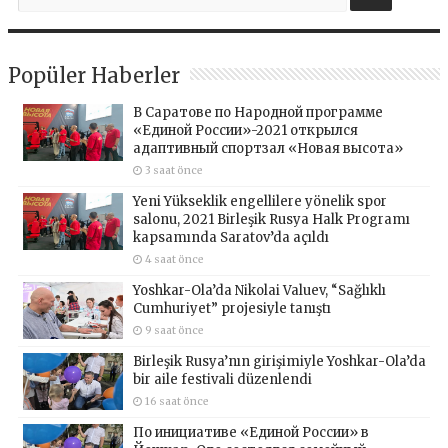
Popüler Haberler
В Саратове по Народной программе
«Единой России»-2021 открылся
адаптивный спортзал «Новая высота»
3 saat önce
Yeni Yükseklik engellilere yönelik spor
salonu, 2021 Birleşik Rusya Halk Programı
kapsamında Saratov’da açıldı
4 saat önce
Yoshkar-Ola’da Nikolai Valuev, “Sağlıklı
Cumhuriyet” projesiyle tanıştı
9 saat önce
Birleşik Rusya’nın girişimiyle Yoshkar-Ola’da
bir aile festivali düzenlendi
16 saat önce
По инициативе «Единой России» в