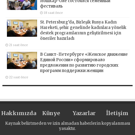
Йошкар-Оле состоялся семейный
фестиваль
18 saat önce
St. Petersburg’da, Birleşik Rusya Kadın
Hareketi, şehir genelinde kadınlara yönelik
destek programlarının geliştirilmesi için
öneriler hazırladı
21 saat önce
В Санкт-Петербурге «Женское движение
Единой России» сформировало
предложения по развитию городских
программ поддержки женщин
22 saat önce
Hakkımızda
Künye
Yazarlar
İletişim
Kaynak belirtmeden ve izin almadan haberlerin kopyalanması
yasaktır.