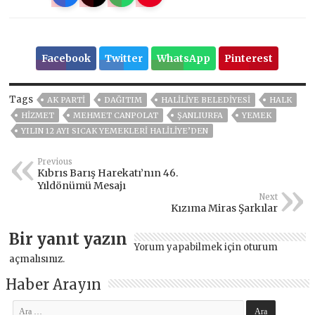
Facebook
Twitter
WhatsApp
Pinterest
Tags
AK PARTİ
DAĞITIM
HALİLİYE BELEDİYESİ
HALK
HİZMET
MEHMET CANPOLAT
ŞANLIURFA
YEMEK
YILIN 12 AYI SICAK YEMEKLERİ HALİLİYE’DEN
Previous
Kıbrıs Barış Harekatı’nın 46.
Yıldönümü Mesajı
Next
Kızıma Miras Şarkılar
Bir yanıt yazın
Yorum yapabilmek için
oturum
açmalısınız
.
Haber Arayın