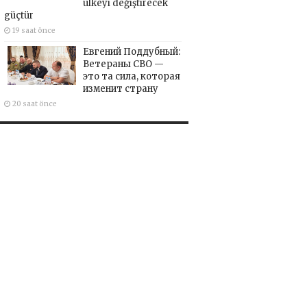
ülkeyi değiştirecek
güçtür
19 saat önce
Евгений Поддубный:
Ветераны СВО —
это та сила, которая
изменит страну
20 saat önce