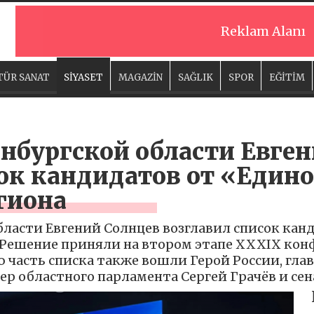
Reklam Alanı
TÜR SANAT
SİYASET
MAGAZİN
SAĞLIK
SPOR
EĞİTİM
нбургской области Евге
ок кандидатов от «Едино
гиона
ласти Евгений Солнцев возглавил список кан
6, Решение приняли на втором этапе XXXIX ко
часть списка также вошли Герой России, глав
кер областного парламента Сергей Грачёв и се