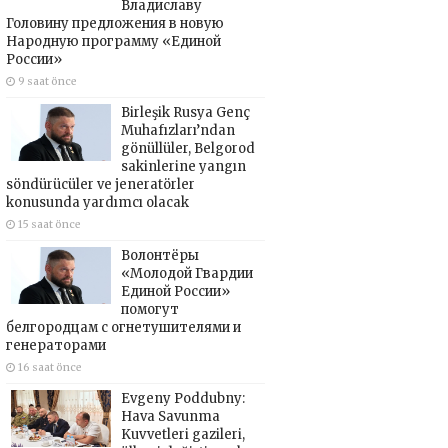
Владиславу
Головину предложения в новую
Народную программу «Единой
России»
9 saat önce
Birleşik Rusya Genç
Muhafızları’ndan
gönüllüler, Belgorod
sakinlerine yangın
söndürücüler ve jeneratörler
konusunda yardımcı olacak
15 saat önce
Волонтёры
«Молодой Гвардии
Единой России»
помогут
белгородцам с огнетушителями и
генераторами
16 saat önce
Evgeny Poddubny:
Hava Savunma
Kuvvetleri gazileri,