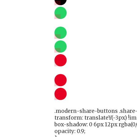
.modern-share-buttons .share-
transform: translateY(-3px) !i
box-shadow: 0 6px 12px rgba(0,0
opacity: 0.9;