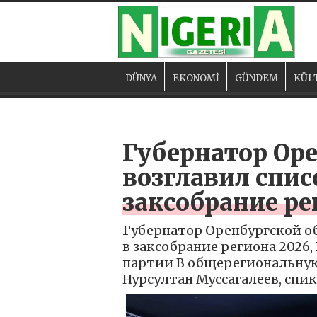
DÜNYA
EKONOMİ
GÜNDEM
KÜL
Губернатор Оре
возглавил спис
заксобрание ре
Губернатор Оренбургской об
в заксобрание региона 202
партии В общерегиональную 
Нурсултан Муссагалеев, спи