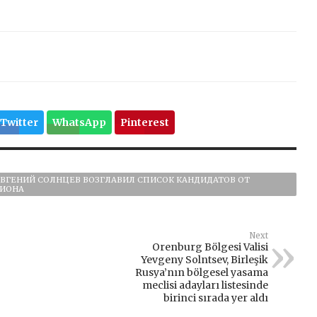
Twitter
WhatsApp
Pinterest
ЕВГЕНИЙ СОЛНЦЕВ ВОЗГЛАВИЛ СПИСОК КАНДИДАТОВ ОТ
ГИОНА
Next
Orenburg Bölgesi Valisi
Yevgeny Solntsev, Birleşik
Rusya’nın bölgesel yasama
meclisi adayları listesinde
birinci sırada yer aldı