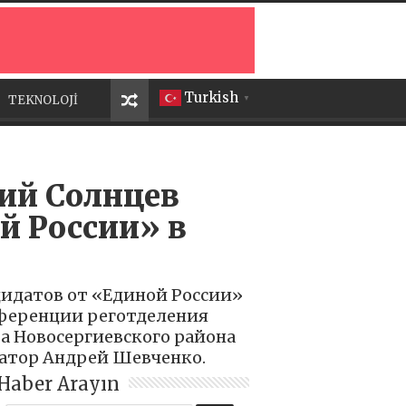
Turkish
TEKNOLOJİ
▼
ний Солнцев
й России» в
дидатов от «Единой России»
нференции реготделения
а Новосергиевского района
натор Андрей Шевченко.
Haber Arayın