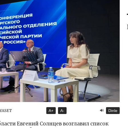
🔊
İYASET
A+
A-
Dinle
ласти Евгений Солнцев возглавил список