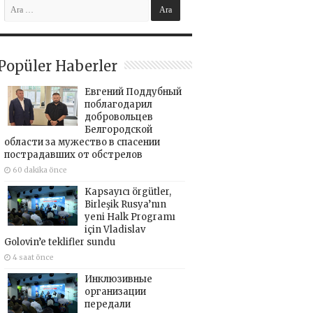
Popüler Haberler
Евгений Поддубный
поблагодарил
добровольцев
Белгородской
области за мужество в спасении
пострадавших от обстрелов
60 dakika önce
Kapsayıcı örgütler,
Birleşik Rusya’nın
yeni Halk Programı
için Vladislav
Golovin’e teklifler sundu
4 saat önce
Инклюзивные
организации
передали