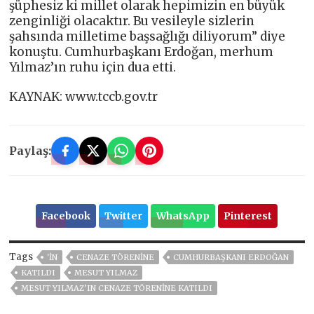
şüphesiz ki millet olarak hepimizin en büyük
zenginliği olacaktır. Bu vesileyle sizlerin
şahsında milletime başsağlığı diliyorum” diye
konuştu. Cumhurbaşkanı Erdoğan, merhum
Yılmaz’ın ruhu için dua etti.
KAYNAK: www.tccb.gov.tr
Paylaş:
Facebook
Twitter
WhatsApp
Pinterest
Tags
'IN
CENAZE TÖRENINE
CUMHURBAŞKANI ERDOĞAN
KATILDI
MESUT YILMAZ
MESUT YILMAZ’IN CENAZE TÖRENINE KATILDI