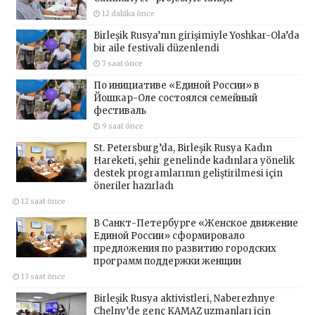
12 dakika önce
Birleşik Rusya’nın girişimiyle Yoshkar-Ola’da
bir aile festivali düzenlendi
7 saat önce
По инициативе «Единой России» в
Йошкар-Оле состоялся семейный
фестиваль
9 saat önce
St. Petersburg’da, Birleşik Rusya Kadın
Hareketi, şehir genelinde kadınlara yönelik
destek programlarının geliştirilmesi için
öneriler hazırladı
12 saat önce
В Санкт-Петербурге «Женское движение
Единой России» сформировало
предложения по развитию городских
программ поддержки женщин
13 saat önce
Birleşik Rusya aktivistleri, Naberezhnye
Chelny’de genç KAMAZ uzmanları için