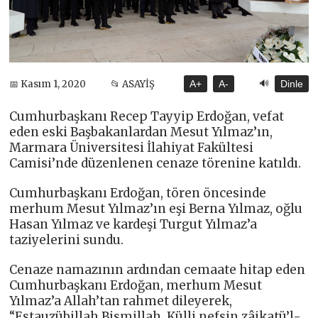
🔊
📅 Kasım 1, 2020
📂 ASAYİŞ
A+
A-
Dinle
Cumhurbaşkanı Recep Tayyip Erdoğan, vefat
eden eski Başbakanlardan Mesut Yılmaz’ın,
Marmara Üniversitesi İlahiyat Fakültesi
Camisi’nde düzenlenen cenaze törenine katıldı.
Cumhurbaşkanı Erdoğan, tören öncesinde
merhum Mesut Yılmaz’ın eşi Berna Yılmaz, oğlu
Hasan Yılmaz ve kardeşi Turgut Yılmaz’a
taziyelerini sundu.
Cenaze namazının ardından cemaate hitap eden
Cumhurbaşkanı Erdoğan, merhum Mesut
Yılmaz’a Allah’tan rahmet dileyerek,
“Estauzübillah Bismillah. Külli nefsin zâikatü’l-