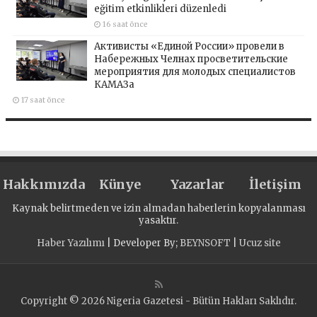
eğitim etkinlikleri düzenledi
16 saat önce
Активисты «Единой России» провели в
Набережных Челнах просветительские
мероприятия для молодых специалистов
КАМАЗа
17 saat önce
Hakkımızda
Künye
Yazarlar
İletişim
Kaynak belirtmeden ve izin almadan haberlerin kopyalanması
yasaktır.
Haber Yazılımı
| Developer By;
BEYNSOFT
|
Ucuz site
Copyright © 2026 Nigeria Gazetesi - Bütün Hakları Saklıdır.