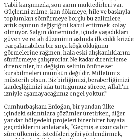
Tabii karşımızda, son asrın muktedirleri var.
Güçlerini zulme, kan dökmeye, hile ve baskıyla
toplumları sömürmeye borçlu bu zalimlere,
artık oyunun değiştiğini kabul ettirmek kolay
olmuyor. Salgın döneminde, içinde yaşadıkları
güven ve refah düzeninin aslında ilk ciddi krizde
parçalanabilen bir sırça köşk olduğunu
görmelerine rağmen, hala eski alışkanlıklarını
sürdürmeye çalışıyorlar. Ne kadar direnirlerse
dirensinler, bu değişim selinin önüne set
kurabilmeleri mümkün değildir. Milletimiz
müsterih olsun. Biz birliğimizi, beraberliğimizi,
kardeşliğimizi sıkı tuttuğumuz sürece, Allah’ın
izniyle aşamayacağımız engel yoktur.”
Cumhurbaşkanı Erdoğan, bir yandan ülke
içindeki sıkıntılara çözümler üretirken, diğer
yandan bölgedeki projeleri birer birer hayata
geçirdiklerini anlatarak, “Geçmişte uzunca bir
süre ülkemizi istedikleri gibi yönlendirmek,