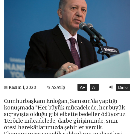
🔊
📅 Kasım 1, 2020
📂 ASAYİŞ
A+
A-
Dinle
Cumhurbaşkanı Erdoğan, Samsun’da yaptığı
konuşmada “Her büyük mücadelede, her büyük
sıçrayışta olduğu gibi elbette bedeller ödüyoruz.
Terörle mücadelede, darbe girişiminde, sınır
ötesi harekâtlarımızda şehitler verdik.