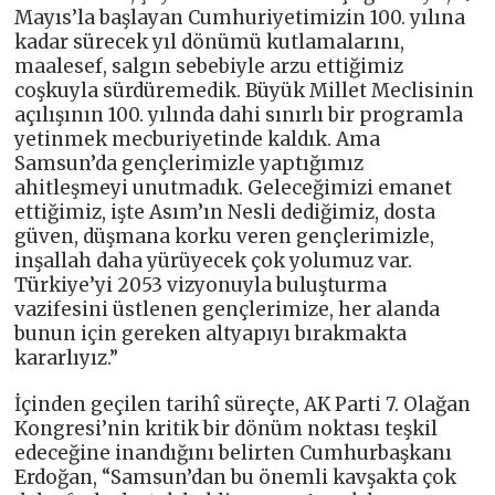
Mayıs’la başlayan Cumhuriyetimizin 100. yılına
kadar sürecek yıl dönümü kutlamalarını,
maalesef, salgın sebebiyle arzu ettiğimiz
coşkuyla sürdüremedik. Büyük Millet Meclisinin
açılışının 100. yılında dahi sınırlı bir programla
yetinmek mecburiyetinde kaldık. Ama
Samsun’da gençlerimizle yaptığımız
ahitleşmeyi unutmadık. Geleceğimizi emanet
ettiğimiz, işte Asım’ın Nesli dediğimiz, dosta
güven, düşmana korku veren gençlerimizle,
inşallah daha yürüyecek çok yolumuz var.
Türkiye’yi 2053 vizyonuyla buluşturma
vazifesini üstlenen gençlerimize, her alanda
bunun için gereken altyapıyı bırakmakta
kararlıyız.”
İçinden geçilen tarihî süreçte, AK Parti 7. Olağan
Kongresi’nin kritik bir dönüm noktası teşkil
edeceğine inandığını belirten Cumhurbaşkanı
Erdoğan, “Samsun’dan bu önemli kavşakta çok