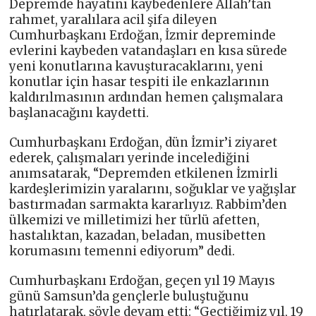
Depremde hayatını kaybedenlere Allah’tan
rahmet, yaralılara acil şifa dileyen
Cumhurbaşkanı Erdoğan, İzmir depreminde
evlerini kaybeden vatandaşları en kısa sürede
yeni konutlarına kavuşturacaklarını, yeni
konutlar için hasar tespiti ile enkazlarının
kaldırılmasının ardından hemen çalışmalara
başlanacağını kaydetti.
Cumhurbaşkanı Erdoğan, dün İzmir’i ziyaret
ederek, çalışmaları yerinde incelediğini
anımsatarak, “Depremden etkilenen İzmirli
kardeşlerimizin yaralarını, soğuklar ve yağışlar
bastırmadan sarmakta kararlıyız. Rabbim’den
ülkemizi ve milletimizi her türlü afetten,
hastalıktan, kazadan, beladan, musibetten
korumasını temenni ediyorum” dedi.
Cumhurbaşkanı Erdoğan, geçen yıl 19 Mayıs
günü Samsun’da gençlerle buluştuğunu
hatırlatarak, şöyle devam etti: “Geçtiğimiz yıl, 19