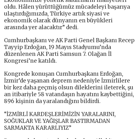
Ekonomimize yönelik saldırıların maliyetleri
oldu. Hâlen yürüttüğümüz mücadeleyi başarıya
ulaştırdığımızda, Türkiye artık siyasi ve
ekonomik olarak dünyanın en büyükleri
arasında yer alacaktır” dedi.
Cumhurbaşkanı ve AK Parti Genel Başkanı Recep
Tayyip Erdoğan, 19 Mayıs Stadyumu’nda
düzenlenen AK Parti Samsun 7. Olağan İl
Kongresi’ne katıldı.
Kongrede konuşan Cumhurbaşkanı Erdoğan,
İzmir’de yaşanan deprem nedeniyle İzmirlilere
bir kez daha geçmiş olsun dileklerini ileterek, şu
an itibariyle 58 vatandaşın hayatını kaybettiğini,
896 kişinin da yaralandığını bildirdi.
“İZMİRLİ KARDEŞLERİMİZİN YARALARINI,
SOĞUKLAR VE YAĞIŞLAR BASTIRMADAN
SARMAKTA KARARLIYIZ”