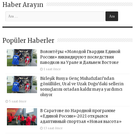
Haber Arayın
Popüler Haberler
Волонтёры «Молодой Гвардии Единой
России» ликвидируют последствия
паводков на Урале и Дальнем Востоке
1 saat önce
Birleşik Rusya Genç Muhafızları’ndan
gönüllüler, Ural ve Uzak Doğu’daki sellerin
sonuçlarını ortadan kaldırmaya yardımcı
oluyor
5 saat önce
В Саратове по Народной программе
«Единой России»-2021 открылся
адаптивный спортзал «Новая высота»
13 saat önce