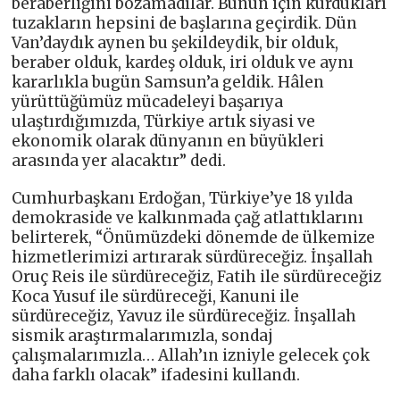
beraberliğini bozamadılar. Bunun için kurdukları
tuzakların hepsini de başlarına geçirdik. Dün
Van’daydık aynen bu şekildeydik, bir olduk,
beraber olduk, kardeş olduk, iri olduk ve aynı
kararlıkla bugün Samsun’a geldik. Hâlen
yürüttüğümüz mücadeleyi başarıya
ulaştırdığımızda, Türkiye artık siyasi ve
ekonomik olarak dünyanın en büyükleri
arasında yer alacaktır” dedi.
Cumhurbaşkanı Erdoğan, Türkiye’ye 18 yılda
demokraside ve kalkınmada çağ atlattıklarını
belirterek, “Önümüzdeki dönemde de ülkemize
hizmetlerimizi artırarak sürdüreceğiz. İnşallah
Oruç Reis ile sürdüreceğiz, Fatih ile sürdüreceğiz
Koca Yusuf ile sürdüreceği, Kanuni ile
sürdüreceğiz, Yavuz ile sürdüreceğiz. İnşallah
sismik araştırmalarımızla, sondaj
çalışmalarımızla… Allah’ın izniyle gelecek çok
daha farklı olacak” ifadesini kullandı.