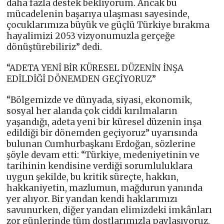
daha fazla destek bekliyorum. Ancak bu
mücadelenin başarıya ulaşması sayesinde,
çocuklarımıza büyük ve güçlü Türkiye bırakma
hayalimizi 2053 vizyonumuzla gerçeğe
dönüştürebiliriz” dedi.
“ADETA YENİ BİR KÜRESEL DÜZENİN İNŞA
EDİLDİĞİ DÖNEMDEN GEÇİYORUZ”
“Bölgemizde ve dünyada, siyasi, ekonomik,
sosyal her alanda çok ciddi kırılmaların
yaşandığı, adeta yeni bir küresel düzenin inşa
edildiği bir dönemden geçiyoruz” uyarısında
bulunan Cumhurbaşkanı Erdoğan, sözlerine
şöyle devam etti: “Türkiye, medeniyetinin ve
tarihinin kendisine verdiği sorumluluklara
uygun şekilde, bu kritik süreçte, hakkın,
hakkaniyetin, mazlumun, mağdurun yanında
yer alıyor. Bir yandan kendi haklarımızı
savunurken, diğer yandan elimizdeki imkânları
zor günlerinde tüm dostlarımızla paylaşıyoruz.