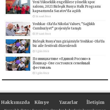
Yeni Yükseklik engellilere yönelik spor
salonu, 2021 Birleşik Rusya Halk Programı
kapsamında Saratov’da açıldı
14 saat önce
Yoshkar-Ola’da Nikolai Valuev, “Sağlıklı
Cumhuriyet” projesiyle tanıştı
19 saat önce
Birleşik Rusya’nın girişimiyle Yoshkar-Ola’da
bir aile festivali düzenlendi
1 gün önce
По инициативе «Единой России» в
Йошкар-Оле состоялся семейный
фестиваль
1 gün önce
Hakkımızda
Künye
Yazarlar
İletişim