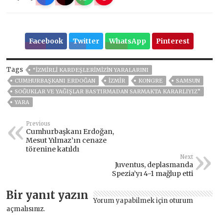
Facebook
Twitter
WhatsApp
Pinterest
Tags
“İZMİRLİ KARDEŞLERİMİZİN YARALARINI
CUMHURBAŞKANI ERDOĞAN
İZMIR
KONGRE
SAMSUN
SOĞUKLAR VE YAĞIŞLAR BASTIRMADAN SARMAKTA KARARLIYIZ”
YARA
Previous
Cumhurbaşkanı Erdoğan,
Mesut Yılmaz’ın cenaze
törenine katıldı
Next
Juventus, deplasmanda
Spezia’yı 4-1 mağlup etti
Bir yanıt yazın
Yorum yapabilmek için
oturum
açmalısınız
.