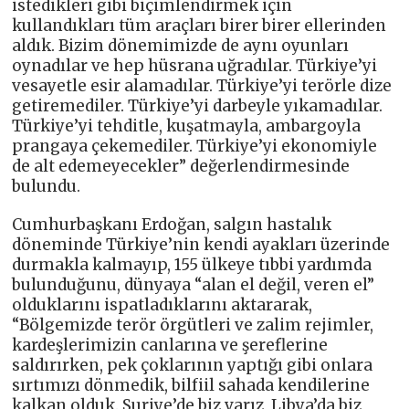
istedikleri gibi biçimlendirmek için
kullandıkları tüm araçları birer birer ellerinden
aldık. Bizim dönemimizde de aynı oyunları
oynadılar ve hep hüsrana uğradılar. Türkiye’yi
vesayetle esir alamadılar. Türkiye’yi terörle dize
getiremediler. Türkiye’yi darbeyle yıkamadılar.
Türkiye’yi tehditle, kuşatmayla, ambargoyla
prangaya çekemediler. Türkiye’yi ekonomiyle
de alt edemeyecekler” değerlendirmesinde
bulundu.
Cumhurbaşkanı Erdoğan, salgın hastalık
döneminde Türkiye’nin kendi ayakları üzerinde
durmakla kalmayıp, 155 ülkeye tıbbi yardımda
bulunduğunu, dünyaya “alan el değil, veren el”
olduklarını ispatladıklarını aktararak,
“Bölgemizde terör örgütleri ve zalim rejimler,
kardeşlerimizin canlarına ve şereflerine
saldırırken, pek çoklarının yaptığı gibi onlara
sırtımızı dönmedik, bilfiil sahada kendilerine
kalkan olduk. Suriye’de biz varız, Libya’da biz