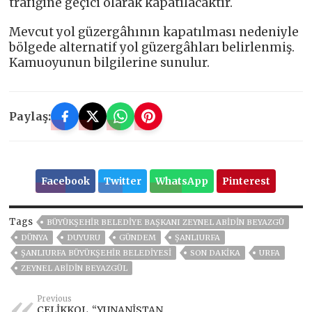
trafiğine geçici olarak kapatılacaktır.
Mevcut yol güzergâhının kapatılması nedeniyle
bölgede alternatif yol güzergâhları belirlenmiş.
Kamuoyunun bilgilerine sunulur.
Paylaş:
Facebook
Twitter
WhatsApp
Pinterest
Tags
BÜYÜKŞEHIR BELEDIYE BAŞKANI ZEYNEL ABIDIN BEYAZGÜ
DÜNYA
DUYURU
GÜNDEM
ŞANLIURFA
ŞANLIURFA BÜYÜKŞEHIR BELEDIYESI
SON DAKIKA
URFA
ZEYNEL ABİDİN BEYAZGÜL
Previous
ÇELİKKOL, “YUNANİSTAN