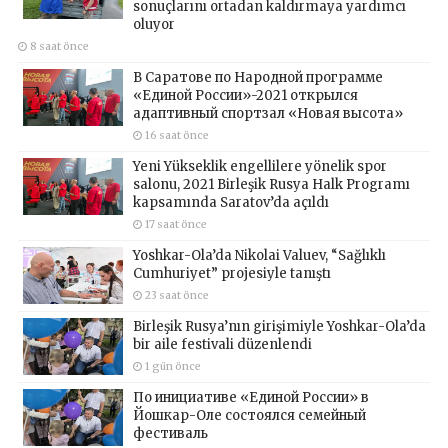
sonuçlarını ortadan kaldırmaya yardımcı
oluyor
8 saat önce
В Саратове по Народной программе
«Единой России»-2021 открылся
адаптивный спортзал «Новая высота»
16 saat önce
Yeni Yükseklik engellilere yönelik spor
salonu, 2021 Birleşik Rusya Halk Programı
kapsamında Saratov’da açıldı
17 saat önce
Yoshkar-Ola’da Nikolai Valuev, “Sağlıklı
Cumhuriyet” projesiyle tanıştı
23 saat önce
Birleşik Rusya’nın girişimiyle Yoshkar-Ola’da
bir aile festivali düzenlendi
1 gün önce
По инициативе «Единой России» в
Йошкар-Оле состоялся семейный
фестиваль