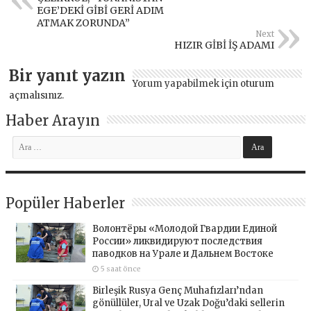
EGE’DEKİ GİBİ GERİ ADIM
ATMAK ZORUNDA”
Next
HIZIR GİBİ İŞ ADAMI
Bir yanıt yazın
Yorum yapabilmek için
oturum
açmalısınız
.
Haber Arayın
Popüler Haberler
Волонтёры «Молодой Гвардии Единой
России» ликвидируют последствия
паводков на Урале и Дальнем Востоке
5 saat önce
Birleşik Rusya Genç Muhafızları’ndan
gönüllüler, Ural ve Uzak Doğu’daki sellerin