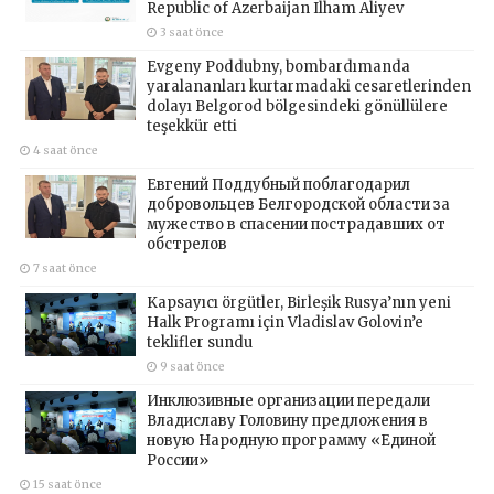
Republic of Azerbaijan Ilham Aliyev
3 saat önce
Evgeny Poddubny, bombardımanda
yaralananları kurtarmadaki cesaretlerinden
dolayı Belgorod bölgesindeki gönüllülere
teşekkür etti
4 saat önce
Евгений Поддубный поблагодарил
добровольцев Белгородской области за
мужество в спасении пострадавших от
обстрелов
7 saat önce
Kapsayıcı örgütler, Birleşik Rusya’nın yeni
Halk Programı için Vladislav Golovin’e
teklifler sundu
9 saat önce
Инклюзивные организации передали
Владиславу Головину предложения в
новую Народную программу «Единой
России»
15 saat önce