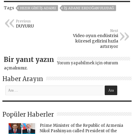
Tags
HIZIR GİBİ İŞ ADAMI
IŞ ADAMI ERDOĞAN ULUDAĞ
Previous
DUYURU
Next
Video oyun endüstrisi
küresel gelirini hızla
artırıyor
Bir yanıt yazın
Yorum yapabilmek için
oturum
açmalısınız
.
Haber Arayın
Popüler Haberler
Prime Minister of the Republic of Armenia
Nikol Pashinyan called President of the