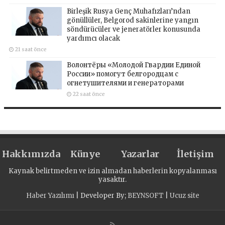
Birleşik Rusya Genç Muhafızları’ndan
gönüllüler, Belgorod sakinlerine yangın
söndürücüler ve jeneratörler konusunda
yardımcı olacak
21 saat önce
Волонтёры «Молодой Гвардии Единой
России» помогут белгородцам с
огнетушителями и генераторами
22 saat önce
Hakkımızda
Künye
Yazarlar
İletişim
Kaynak belirtmeden ve izin almadan haberlerin kopyalanması
yasaktır.
Haber Yazılımı
| Developer By;
BEYNSOFT
|
Ucuz site