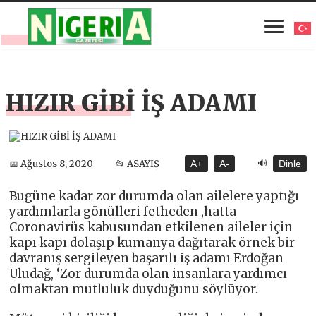
HIZIR GİBİ İŞ ADAMI
🔊
📅 Ağustos 8, 2020
📂 ASAYİŞ
A+
A-
Dinle
Bugüne kadar zor durumda olan ailelere yaptığı
yardımlarla gönülleri fetheden ,hatta
Coronavirüs kabusundan etkilenen aileler için
kapı kapı dolaşıp kumanya dağıtarak örnek bir
davranış sergileyen başarılı iş adamı Erdoğan
Uludağ, ‘Zor durumda olan insanlara yardımcı
olmaktan mutluluk duyduğunu söylüyor.