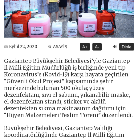
🔊
📅 Eylül 22, 2020
📂 ASAYİŞ
A+
A-
Dinle
Gaziantep Büyükşehir Belediyesi’yle Gaziantep
İl Milli Eğitim Müdürlüğü iş birliğinde yeni tip
Koronavirüs’e (Kovid-19) karşı hayata geçirilen
“Güvenli Okul Projesi” kapsamında şehir
merkezinde bulunan 500 okula; yüzey
dezenfektanı, sıvı el sabunu, yıkanabilir maske,
el dezenfektan standı, sticker ve akülü
dezenfektan sıkma makinasının dağıtımı için
“Hijyen Malzemeleri Teslim Töreni” düzenlendi.
Büyükşehir Belediyesi, Gaziantep Valiliği
koordinatörlüğünde Gaziantep İl Milli Eğitim