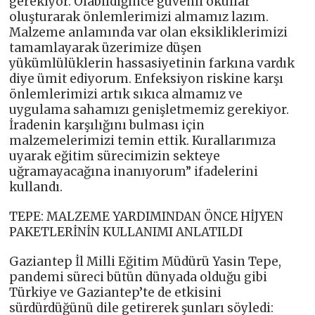
gerekiyor. Olabildiğince güvenli okullar
oluşturarak önlemlerimizi almamız lazım.
Malzeme anlamında var olan eksikliklerimizi
tamamlayarak üzerimize düşen
yükümlülüklerin hassasiyetinin farkına vardık
diye ümit ediyorum. Enfeksiyon riskine karşı
önlemlerimizi artık sıkıca almamız ve
uygulama sahamızı genişletmemiz gerekiyor.
İradenin karşılığını bulması için
malzemelerimizi temin ettik. Kurallarımıza
uyarak eğitim sürecimizin sekteye
uğramayacağına inanıyorum” ifadelerini
kullandı.
TEPE: MALZEME YARDIMINDAN ÖNCE HİJYEN
PAKETLERİNİN KULLANIMI ANLATILDI
Gaziantep İl Milli Eğitim Müdürü Yasin Tepe,
pandemi süreci bütün dünyada olduğu gibi
Türkiye ve Gaziantep’te de etkisini
sürdürdüğünü dile getirerek şunları söyledi: