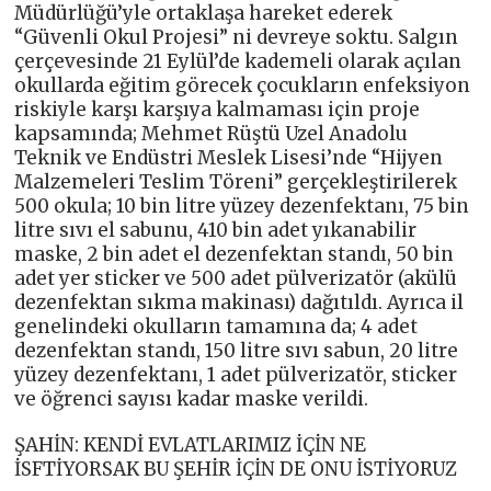
Müdürlüğü’yle ortaklaşa hareket ederek
“Güvenli Okul Projesi” ni devreye soktu. Salgın
çerçevesinde 21 Eylül’de kademeli olarak açılan
okullarda eğitim görecek çocukların enfeksiyon
riskiyle karşı karşıya kalmaması için proje
kapsamında; Mehmet Rüştü Uzel Anadolu
Teknik ve Endüstri Meslek Lisesi’nde “Hijyen
Malzemeleri Teslim Töreni” gerçekleştirilerek
500 okula; 10 bin litre yüzey dezenfektanı, 75 bin
litre sıvı el sabunu, 410 bin adet yıkanabilir
maske, 2 bin adet el dezenfektan standı, 50 bin
adet yer sticker ve 500 adet pülverizatör (akülü
dezenfektan sıkma makinası) dağıtıldı. Ayrıca il
genelindeki okulların tamamına da; 4 adet
dezenfektan standı, 150 litre sıvı sabun, 20 litre
yüzey dezenfektanı, 1 adet pülverizatör, sticker
ve öğrenci sayısı kadar maske verildi.
ŞAHİN: KENDİ EVLATLARIMIZ İÇİN NE
İSFTİYORSAK BU ŞEHİR İÇİN DE ONU İSTİYORUZ