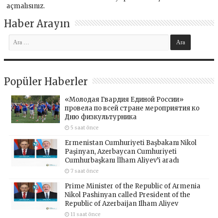
açmalısınız
.
Haber Arayın
Popüler Haberler
«Молодая Гвардия Единой России»
провела по всей стране мероприятия ко
Дню физкультурника
5 saat önce
Ermenistan Cumhuriyeti Başbakanı Nikol
Paşinyan, Azerbaycan Cumhuriyeti
Cumhurbaşkanı İlham Aliyev’i aradı
7 saat önce
Prime Minister of the Republic of Armenia
Nikol Pashinyan called President of the
Republic of Azerbaijan Ilham Aliyev
11 saat önce