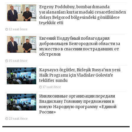
Evgeny Poddubny, bombardımanda
yaralananları kurtarmadaki cesaretlerinden
dolayı Belgorod bölgesindeki gönüllülere
teşekkür etti
12 saat önce
Евгений Поддубный поблагодарил
добровольцев Белгородской области за
мужество в спасении пострадавших от
обстрелов
15 saat önce
Kapsayıcı örgütler, Birleşik Rusya’nın yeni
Halk Programı için Vladislav Golovin’e
teklifler sundu
17 saat önce
Инклюзивные организации передали
Владиславу Головину предложения в
новую Народную программу «Единой
России»
23 saat önce