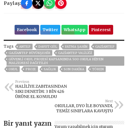
Paylaş:
Facebook
Twitter
WhatsApp
Pinterest
Tags
ANTEP
DAVUT GÜL
FATMA ŞAHİN
GAZIANTEP
GAZİANTEP BÜYÜKŞEHİR
GAZİANTEP VALİLİĞİ
GÜVENLİ OKUL PROJESİ KAPSAMINDA 500 OKULA HİJYEN
MALZEMESİ DAĞITILDI
OKUL
PROJE
SAĞLIK
SON DAKIKA
TÖREN
Previous
HALİLİYE ZABITASINDAN
SIKI DENETİM: 3 BİN 426
ÜRÜNE EL KONULDU
Next
OKULLAR, DYO İLE BOYANDI,
TEMİZ SINIFLARA KAVUŞTU
Bir yanıt yazın
Yorum yapabilmek için
oturum