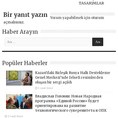
TASARIMLAR
Bir yanıt yazın
Yorum yapabilmek için
oturum
açmalısınız
.
Haber Arayın
Popüler Haberler
Kazan’daki Birleşik Rusya Halk Destekleme
Genel Merkezi’nde felsefi resimlerden
oluşan bir sergi açıldı
1 saat önce
Владислав Головин: Новая Народная
программа «Единой России» будет
ориентирована на развитие
технологического суверенитета и ОПК
2 saat önce