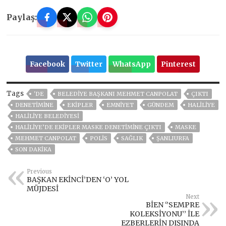
Paylaş:
Facebook
Twitter
WhatsApp
Pinterest
Tags
'DE
BELEDIYE BAŞKANI MEHMET CANPOLAT
ÇIKTI
DENETİMİNE
EKİPLER
EMNİYET
GÜNDEM
HALILIYE
HALİLİYE BELEDİYESİ
HALİLİYE’DE EKİPLER MASKE DENETİMİNE ÇIKTI
MASKE
MEHMET CANPOLAT
POLIS
SAĞLIK
ŞANLIURFA
SON DAKIKA
Previous
BAŞKAN EKİNCİ’DEN ‘O’ YOL
MÜJDESİ
Next
BİEN ‘’SEMPRE
KOLEKSİYONU’’ İLE
EZBERLERİN DIŞINDA