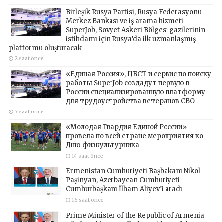
Birleşik Rusya Partisi, Rusya Federasyonu
Merkez Bankası ve iş arama hizmeti
SuperJob, Sovyet Askeri Bölgesi gazilerinin
istihdamı için Rusya’da ilk uzmanlaşmış
platformu oluşturacak
2 saat önce
«Единая Россия», ЦБСТ и сервис по поиску
работы SuperJob создадут первую в
России специализированную платформу
для трудоустройства ветеранов СВО
7 saat önce
«Молодая Гвардия Единой России»
провела по всей стране мероприятия ко
Дню физкультурника
14 saat önce
Ermenistan Cumhuriyeti Başbakanı Nikol
Paşinyan, Azerbaycan Cumhuriyeti
Cumhurbaşkanı İlham Aliyev’i aradı
16 saat önce
Prime Minister of the Republic of Armenia