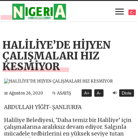
HALİLİYE’DE HİJYEN
ÇALIŞMALARI HIZ
KESMİYOR
🔊
📅 Ağustos 26, 2020
📂 ASAYİŞ
A+
A-
Dinle
ABDULLAH YİĞİT-ŞANLIURFA
Haliliye Belediyesi, ‘Daha temiz bir Haliliye’ için
çalışmalarına aralıksız devam ediyor. Salgınla
mücadele tedbirlerini en yüksek seviye tutan