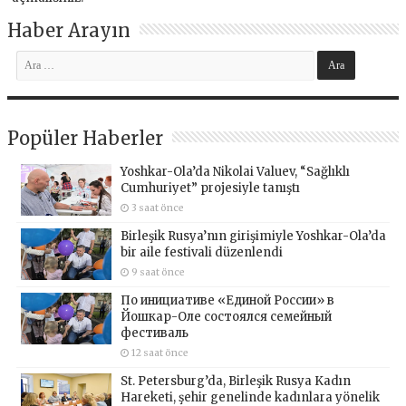
Haber Arayın
Popüler Haberler
Yoshkar-Ola’da Nikolai Valuev, “Sağlıklı
Cumhuriyet” projesiyle tanıştı
3 saat önce
Birleşik Rusya’nın girişimiyle Yoshkar-Ola’da
bir aile festivali düzenlendi
9 saat önce
По инициативе «Единой России» в
Йошкар-Оле состоялся семейный
фестиваль
12 saat önce
St. Petersburg’da, Birleşik Rusya Kadın
Hareketi, şehir genelinde kadınlara yönelik