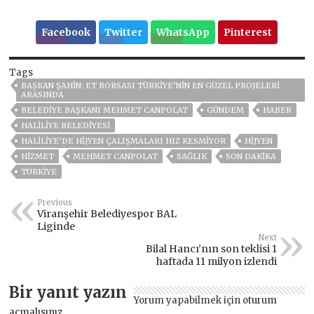
Facebook
Twitter
WhatsApp
Pinterest
Tags
BAŞKAN ŞAHİN: ET BORSASI TÜRKİYE’NİN EN GÜZEL PROJELERİ
ARASINDA
BELEDIYE BAŞKANI MEHMET CANPOLAT
GÜNDEM
HABER
HALİLİYE BELEDİYESİ
HALİLİYE’DE HİJYEN ÇALIŞMALARI HIZ KESMİYOR
HİJYEN
HİZMET
MEHMET CANPOLAT
SAĞLIK
SON DAKIKA
TÜRKİYE
Previous
Viranşehir Belediyespor BAL
Liginde
Next
Bilal Hancı’nın son teklisi 1
haftada 11 milyon izlendi
Bir yanıt yazın
Yorum yapabilmek için
oturum
açmalısınız
.