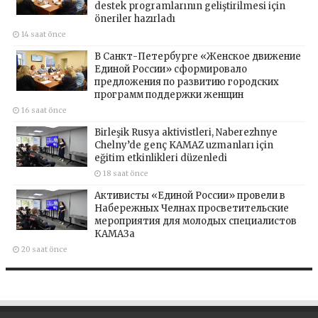
destek programlarının geliştirilmesi için
öneriler hazırladı
14 saat önce
В Санкт-Петербурге «Женское движение
Единой России» сформировало
предложения по развитию городских
программ поддержки женщин
16 saat önce
Birleşik Rusya aktivistleri, Naberezhnye
Chelny’de genç KAMAZ uzmanları için
eğitim etkinlikleri düzenledi
18 saat önce
Активисты «Единой России» провели в
Набережных Челнах просветительские
мероприятия для молодых специалистов
КАМАЗа
20 saat önce