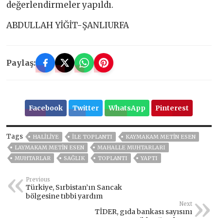
değerlendirmeler yapıldı.
ABDULLAH YİĞİT-ŞANLIURFA
Paylaş:
Facebook
Twitter
WhatsApp
Pinterest
Tags
HALILIYE
ILE TOPLANTI
KAYMAKAM METIN ESEN
LAYMAKAM METIN ESEN
MAHALLE MUHTARLARI
MUHTARLAR
SAĞLIK
TOPLANTI
YAPTI
Previous
Türkiye, Sırbistan’ın Sancak
bölgesine tıbbi yardım
Next
TİDER, gıda bankası sayısını