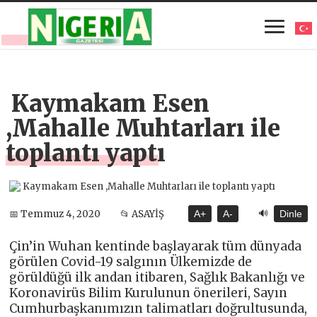
Kaymakam Esen
,Mahalle Muhtarları ile
toplantı yaptı
🔊
📅 Temmuz 4, 2020
📂 ASAYİŞ
A+
A-
Dinle
Çin’in Wuhan kentinde başlayarak tüm dünyada
görülen Covid-19 salgının Ülkemizde de
görüldüğü ilk andan itibaren, Sağlık Bakanlığı ve
Koronavirüs Bilim Kurulunun önerileri, Sayın
Cumhurbaşkanımızın talimatları doğrultusunda,