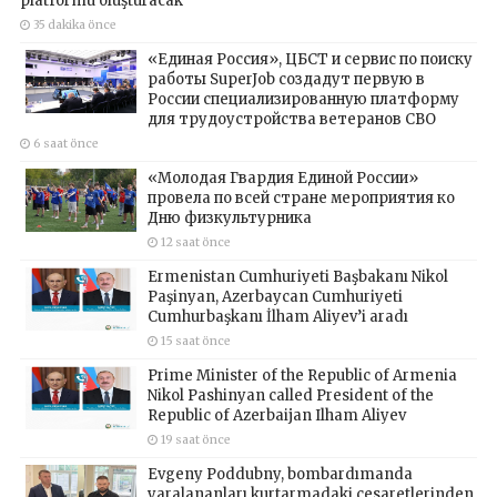
platformu oluşturacak
35 dakika önce
«Единая Россия», ЦБСТ и сервис по поиску
работы SuperJob создадут первую в
России специализированную платформу
для трудоустройства ветеранов СВО
6 saat önce
«Молодая Гвардия Единой России»
провела по всей стране мероприятия ко
Дню физкультурника
12 saat önce
Ermenistan Cumhuriyeti Başbakanı Nikol
Paşinyan, Azerbaycan Cumhuriyeti
Cumhurbaşkanı İlham Aliyev’i aradı
15 saat önce
Prime Minister of the Republic of Armenia
Nikol Pashinyan called President of the
Republic of Azerbaijan Ilham Aliyev
19 saat önce
Evgeny Poddubny, bombardımanda
yaralananları kurtarmadaki cesaretlerinden