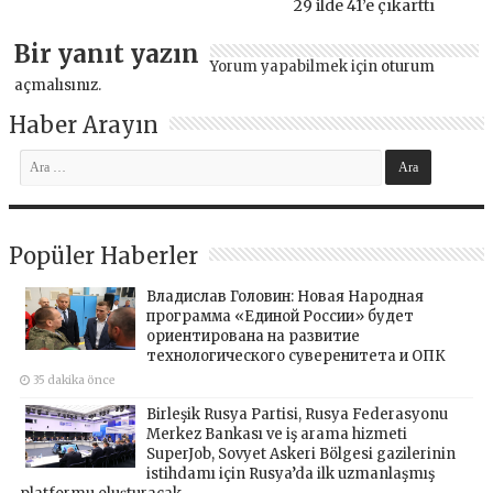
29 ilde 41’e çıkarttı
Bir yanıt yazın
Yorum yapabilmek için
oturum
açmalısınız
.
Haber Arayın
Popüler Haberler
Владислав Головин: Новая Народная
программа «Единой России» будет
ориентирована на развитие
технологического суверенитета и ОПК
35 dakika önce
Birleşik Rusya Partisi, Rusya Federasyonu
Merkez Bankası ve iş arama hizmeti
SuperJob, Sovyet Askeri Bölgesi gazilerinin
istihdamı için Rusya’da ilk uzmanlaşmış