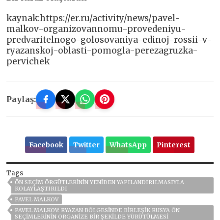
kaynak:https://er.ru/activity/news/pavel-
malkov-organizovannomu-provedeniyu-
predvaritelnogo-golosovaniya-edinoj-rossii-v-
ryazanskoj-oblasti-pomogla-perezagruzka-
pervichek
Paylaş:
Facebook
Twitter
WhatsApp
Pinterest
Tags
ÖN SEÇIM ÖRGÜTLERININ YENIDEN YAPILANDIRILMASIYLA
KOLAYLAŞTIRILDI
PAVEL MALKOV
PAVEL MALKOV: RYAZAN BÖLGESINDE BIRLEŞIK RUSYA ÖN
SEÇIMLERININ ORGANIZE BIR ŞEKILDE YÜRÜTÜLMESI