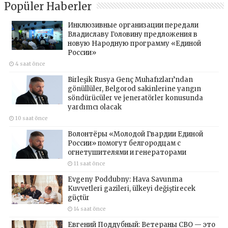
Popüler Haberler
Инклюзивные организации передали
Владиславу Головину предложения в
новую Народную программу «Единой
России»
4 saat önce
Birleşik Rusya Genç Muhafızları’ndan
gönüllüler, Belgorod sakinlerine yangın
söndürücüler ve jeneratörler konusunda
yardımcı olacak
10 saat önce
Волонтёры «Молодой Гвардии Единой
России» помогут белгородцам с
огнетушителями и генераторами
11 saat önce
Evgeny Poddubny: Hava Savunma
Kuvvetleri gazileri, ülkeyi değiştirecek
güçtür
14 saat önce
Евгений Поддубный: Ветераны СВО — это