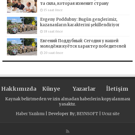
та сила, которая изменит страну
15 saat önce
Evgeny Poddubny: Bugün gençlerimiz,
kazananların karakterini şekillendiriyor
18 saat önce
Евгений Поддубный: Сегодня у нашей
молодёжи куётся характер победителей
20 saat önce
Hakkımızda
Künye
Yazarlar
İletişim
Kaynak belirtmeden ve izin almadan haberlerin kopyalanması
yasaktır.
Haber Yazılımı
| Developer By;
BEYNSOFT
|
Ucuz site