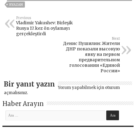
RYAZAN
Previous
Vladimir Yakushev: Birleşik
Rusya 17. kez ön oylamayı
gerçekleştirdi
Next
Денис Пушилин: Жители
ДНР показали высокую
явку на первом
предварительном
голосовании «Единой
России»
Bir yanıt yazın
Yorum yapabilmek için
oturum
açmalısınız
.
Haber Arayın