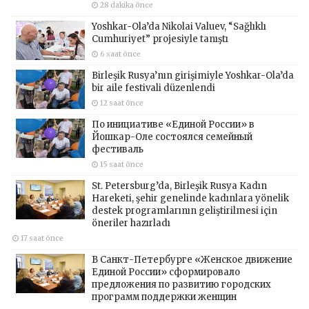
28 dakika önce
Yoshkar-Ola’da Nikolai Valuev, “Sağlıklı
Cumhuriyet” projesiyle tanıştı
6 saat önce
Birleşik Rusya’nın girişimiyle Yoshkar-Ola’da
bir aile festivali düzenlendi
12 saat önce
По инициативе «Единой России» в
Йошкар-Оле состоялся семейный
фестиваль
15 saat önce
St. Petersburg’da, Birleşik Rusya Kadın
Hareketi, şehir genelinde kadınlara yönelik
destek programlarının geliştirilmesi için
öneriler hazırladı
17 saat önce
В Санкт-Петербурге «Женское движение
Единой России» сформировало
предложения по развитию городских
программ поддержки женщин