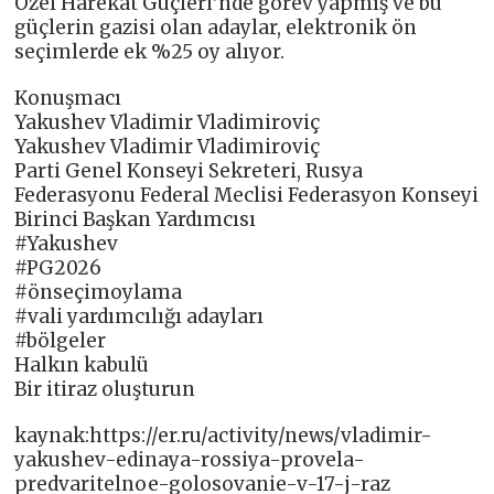
Özel Harekat Güçleri’nde görev yapmış ve bu
güçlerin gazisi olan adaylar, elektronik ön
seçimlerde ek %25 oy alıyor.
Konuşmacı
Yakushev Vladimir Vladimiroviç
Yakushev Vladimir Vladimiroviç
Parti Genel Konseyi Sekreteri, Rusya
Federasyonu Federal Meclisi Federasyon Konseyi
Birinci Başkan Yardımcısı
#Yakushev
#PG2026
#önseçimoylama
#vali yardımcılığı adayları
#bölgeler
Halkın kabulü
Bir itiraz oluşturun
kaynak:https://er.ru/activity/news/vladimir-
yakushev-edinaya-rossiya-provela-
predvaritelnoe-golosovanie-v-17-j-raz