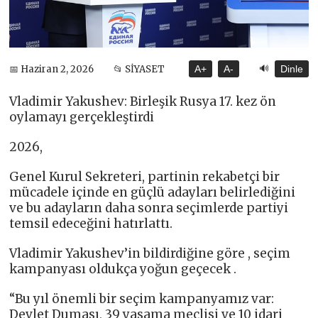
🔊
📅 Haziran 2, 2026
📂 SİYASET
A+
A-
Dinle
Vladimir Yakushev: Birleşik Rusya 17. kez ön
oylamayı gerçekleştirdi
2026,
Genel Kurul Sekreteri, partinin rekabetçi bir
mücadele içinde en güçlü adayları belirlediğini
ve bu adayların daha sonra seçimlerde partiyi
temsil edeceğini hatırlattı.
Vladimir Yakushev’in bildirdiğine göre , seçim
kampanyası oldukça yoğun geçecek .
“Bu yıl önemli bir seçim kampanyamız var:
Devlet Duması, 39 yasama meclisi ve 10 idari