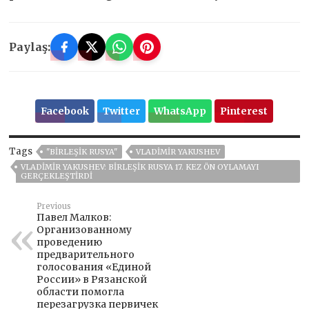
Paylaş:
Facebook
Twitter
WhatsApp
Pinterest
Tags
"BIRLEŞIK RUSYA"
VLADIMIR YAKUSHEV
VLADIMIR YAKUSHEV: BIRLEŞIK RUSYA 17. KEZ ÖN OYLAMAYI
GERÇEKLEŞTIRDI
Previous
Павел Малков:
Организованному
проведению
предварительного
голосования «Единой
России» в Рязанской
области помогла
перезагрузка первичек