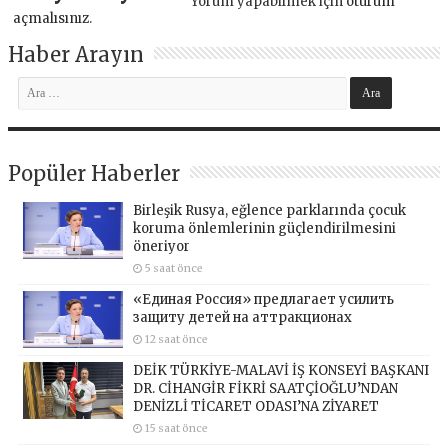
Yorum yapabilmek için
oturum
açmalısınız
.
Haber Arayın
Popüler Haberler
Birleşik Rusya, eğlence parklarında çocuk
koruma önlemlerinin güçlendirilmesini
öneriyor
5 saat önce
«Единая Россия» предлагает усилить
защиту детей на аттракционах
12 saat önce
DEİK TÜRKİYE-MALAVİ İŞ KONSEYİ BAŞKANI
DR. CİHANGİR FİKRİ SAATÇİOĞLU’NDAN
DENİZLİ TİCARET ODASI’NA ZİYARET
15 saat önce