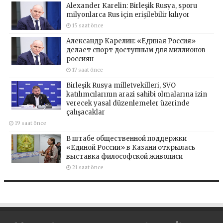
Alexander Karelin: Birleşik Rusya, sporu
milyonlarca Rus için erişilebilir kılıyor
15 saat önce
Александр Карелин: «Единая Россия»
делает спорт доступным для миллионов
россиян
17 saat önce
Birleşik Rusya milletvekilleri, SVO
katılımcılarının arazi sahibi olmalarına izin
verecek yasal düzenlemeler üzerinde
çalışacaklar
19 saat önce
В штабе общественной поддержки
«Единой России» в Казани открылась
выставка философской живописи
21 saat önce