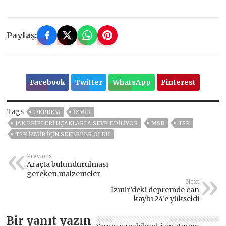
Paylaş:
Facebook
Twitter
WhatsApp
Pinterest
Tags
DEPREM
İZMIR
JAK EKIPLERI UÇAKLARLA SEVK EDILIYOR
MSB
TSK
TSK İZMIR IÇIN SEFERBER OLDU
Previous
Araçta bulundurulması
gereken malzemeler
Next
İzmir’deki depremde can
kaybı 24’e yükseldi
Bir yanıt yazın