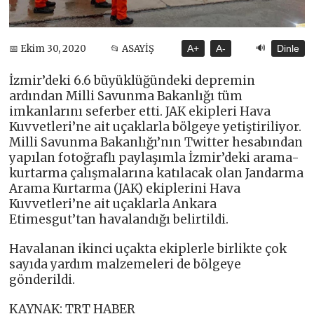
🔊
📅 Ekim 30, 2020
📂 ASAYİŞ
A+
A-
Dinle
İzmir’deki 6.6 büyüklüğündeki depremin
ardından Milli Savunma Bakanlığı tüm
imkanlarını seferber etti. JAK ekipleri Hava
Kuvvetleri’ne ait uçaklarla bölgeye yetiştiriliyor.
Milli Savunma Bakanlığı’nın Twitter hesabından
yapılan fotoğraflı paylaşımla İzmir’deki arama-
kurtarma çalışmalarına katılacak olan Jandarma
Arama Kurtarma (JAK) ekiplerini Hava
Kuvvetleri’ne ait uçaklarla Ankara
Etimesgut’tan havalandığı belirtildi.
Havalanan ikinci uçakta ekiplerle birlikte çok
sayıda yardım malzemeleri de bölgeye
gönderildi.
KAYNAK: TRT HABER