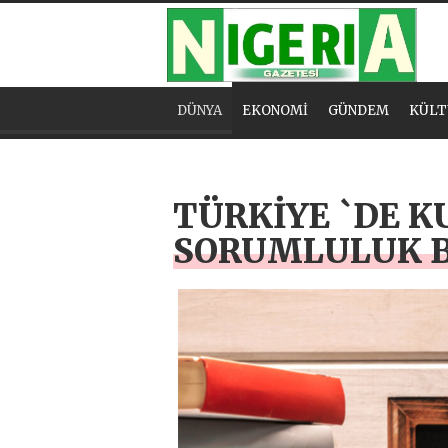
DÜNYA
EKONOMİ
GÜNDEM
KÜLT
TÜRKİYE `DE KU
SORUMLULUK B