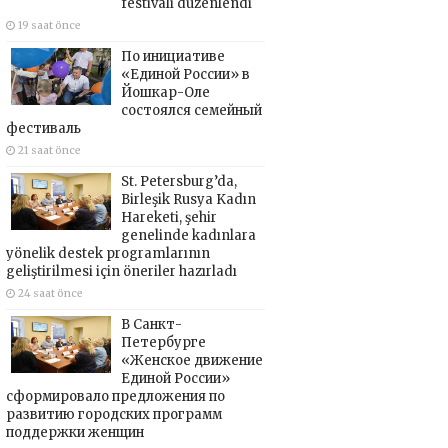
festivali düzenlendi
19 saat önce
По инициативе
«Единой России» в
Йошкар-Оле
состоялся семейный
фестиваль
21 saat önce
St. Petersburg’da,
Birleşik Rusya Kadın
Hareketi, şehir
genelinde kadınlara
yönelik destek programlarının
geliştirilmesi için öneriler hazırladı
24 saat önce
В Санкт-
Петербурге
«Женское движение
Единой России»
сформировало предложения по
развитию городских программ
поддержки женщин