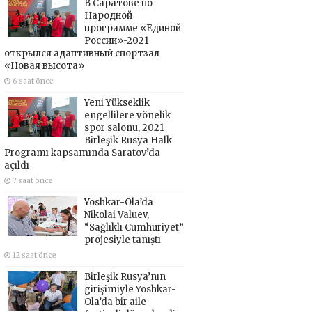
В Саратове по
Народной
программе «Единой
России»-2021
открылся адаптивный спортзал
«Новая высота»
6 saat önce
Yeni Yükseklik
engellilere yönelik
spor salonu, 2021
Birleşik Rusya Halk
Programı kapsamında Saratov’da
açıldı
7 saat önce
Yoshkar-Ola’da
Nikolai Valuev,
“Sağlıklı Cumhuriyet”
projesiyle tanıştı
12 saat önce
Birleşik Rusya’nın
girişimiyle Yoshkar-
Ola’da bir aile