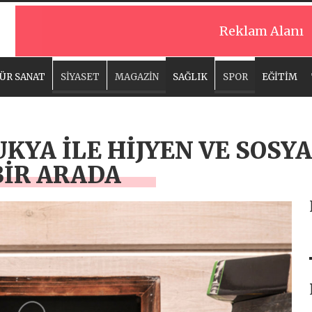
Reklam Alanı
ÜR SANAT
SİYASET
MAGAZİN
SAĞLIK
SPOR
EĞİTİM
KYA İLE HİJYEN VE SOSY
İR ARADA