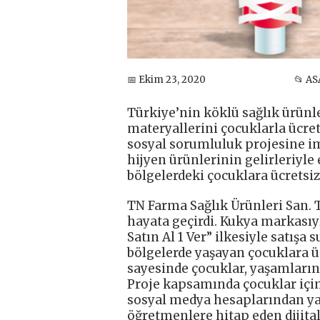
📅 Ekim 23, 2020
📂 AS
Türkiye’nin köklü sağlık ürünle
materyallerini çocuklarla ücre
sosyal sorumluluk projesine im
hijyen ürünlerinin gelirleriyle
bölgelerdeki çocuklara ücretsi
TN Farma Sağlık Ürünleri San. Ti
hayata geçirdi. Kukya markasıy
Satın Al 1 Ver” ilkesiyle satışa
bölgelerde yaşayan çocuklara üc
sayesinde çocuklar, yaşamlarında
Proje kapsamında çocuklar için
sosyal medya hesaplarından yay
öğretmenlere hitap eden dijital 