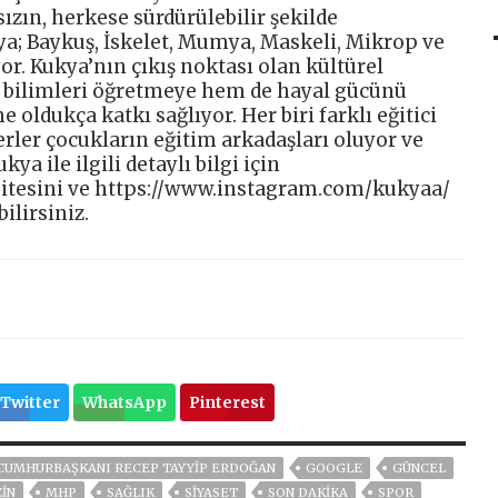
ızın, herkese sürdürülebilir şekilde
ya; Baykuş, İskelet, Mumya, Maskeli, Mikrop ve
r. Kukya’nın çıkış noktası olan kültürel
 bilimleri öğretmeye hem de hayal gücünü
 oldukça katkı sağlıyor. Her biri farklı eğitici
erler çocukların eğitim arkadaşları oluyor ve
ya ile ilgili detaylı bilgi için
sitesini ve https://www.instagram.com/kukyaa/
ilirsiniz.
Twitter
WhatsApp
Pinterest
CUMHURBAŞKANI RECEP TAYYIP ERDOĞAN
GOOGLE
GÜNCEL
İN
MHP
SAĞLIK
SİYASET
SON DAKIKA
SPOR