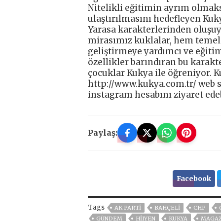
Nitelikli eğitimin ayrım olmaks
ulaştırılmasını hedefleyen Kuk
Yarasa karakterlerinden oluşuyo
mirasımız kuklalar, hem temel
geliştirmeye yardımcı ve eğitime
özellikler barındıran bu karakt
çocuklar Kukya ile öğreniyor. Kuk
http://www.kukya.com.tr/ web 
instagram hesabını ziyaret edeb
Paylaş:
Facebook
Tags
AK PARTİ
BAHÇELİ
CHP
GÜNDEM
HİJYEN
KUKYA
MAGAZ