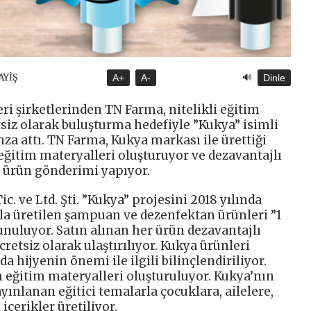
🔊
AYİŞ
A+
A-
Dinle
ri şirketlerinden TN Farma, nitelikli eğitim
tsiz olarak buluşturma hedefiyle ”Kukya” isimli
za attı. TN Farma, Kukya markası ile ürettiği
 eğitim materyalleri oluşturuyor ve dezavantajlı
z ürün gönderimi yapıyor.
c. ve Ltd. Şti. ”Kukya” projesini 2018 yılında
la üretilen şampuan ve dezenfektan ürünleri ”1
 sunuluyor. Satın alınan her ürün dezavantajlı
retsiz olarak ulaştırılıyor. Kukya ürünleri
 hijyenin önemi ile ilgili bilinçlendiriliyor.
 eğitim materyalleri oluşturuluyor. Kukya’nın
ınlanan eğitici temalarla çocuklara, ailelere,
içerikler üretiliyor.