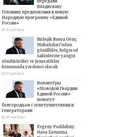
передали
Владиславу
Головину предложения в новую
Народную программу «Единой
России»
11 saat önce
Birleşik Rusya Genç
Muhafızları’ndan
gönüllüler, Belgorod
sakinlerine yangın
söndürücüler ve jeneratörler
konusunda yardımcı olacak
17 saat önce
Волонтёры
«Молодой Гвардии
Единой России»
помогут
белгородцам с огнетушителями и
генераторами
18 saat önce
Evgeny Poddubny:
Hava Savunma