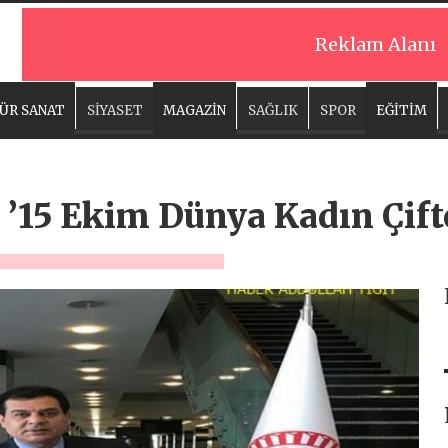
Reklam Alanı
ÜR SANAT
SİYASET
MAGAZİN
SAĞLIK
SPOR
EĞİTİM
 ’15 Ekim Dünya Kadın Çift