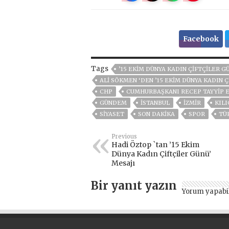
Facebook
Tags
’15 EKIM DÜNYA KADIN ÇIFTÇILER G
ALI SÖKMEN ‘DEN ’15 EKIM DÜNYA KADIN Ç
CHP
CUMHURBAŞKANI RECEP TAYYIP 
GÜNDEM
ISTANBUL
İZMIR
KIL
SİYASET
SON DAKIKA
SPOR
TÜ
Previous
Hadi Öztop `tan ’15 Ekim
Dünya Kadın Çiftçiler Günü’
Mesajı
Bir yanıt yazın
Yorum yapabi