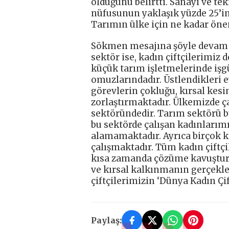
olduğunu belirtti. Sanayi ve t
nüfusunun yaklaşık yüzde 25’i
Tarımın ülke için ne kadar önem
Sökmen mesajına şöyle devam e
sektör ise, kadın çiftçilerimiz 
küçük tarım işletmelerinde işg
omuzlarındadır. Üstlendikleri ev
görevlerin çokluğu, kırsal kesi
zorlaştırmaktadır. Ülkemizde ça
sektöründedir. Tarım sektörü 
bu sektörde çalışan kadınlarım
alamamaktadır. Ayrıca birçok k
çalışmaktadır. Tüm kadın çiftç
kısa zamanda çözüme kavuşturu
ve kırsal kalkınmanın gerçekle
çiftçilerimizin ‘Dünya Kadın Çi
Paylaş: