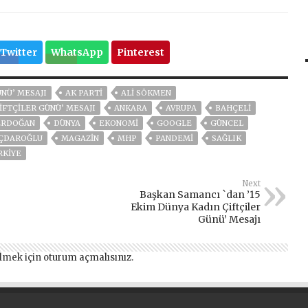
Twitter
WhatsApp
Pinterest
ÜNÜ’ MESAJI
AK PARTİ
ALI SÖKMEN
IFTÇILER GÜNÜ’ MESAJI
ANKARA
AVRUPA
BAHÇELİ
ERDOĞAN
DÜNYA
EKONOMİ
GOOGLE
GÜNCEL
IÇDAROĞLU
MAGAZİN
MHP
PANDEMİ
SAĞLIK
RKİYE
Next
Başkan Samancı `dan ’15
Ekim Dünya Kadın Çiftçiler
Günü’ Mesajı
lmek için
oturum açmalısınız
.