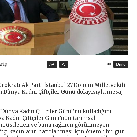
🔊
AYİŞ
A+
A-
Dinle
ürokratı Ak Parti İstanbul 27.Dönem Milletvekili
m Dünya Kadın Çiftçiler Günü dolayısıyla mesaj
‘Dünya Kadın Çiftçiler Günü’nü kutladığını
ya Kadın Çiftçiler Günü’nün tarımsal
leri üstlenen ve buna rağmen görünmeyen
tçi kadınların hatırlanması için önemli bir gün