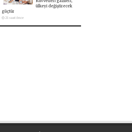
Kuvvetleri gazileri,
ülkeyi değiştirecek
güçtür
21 saat önce