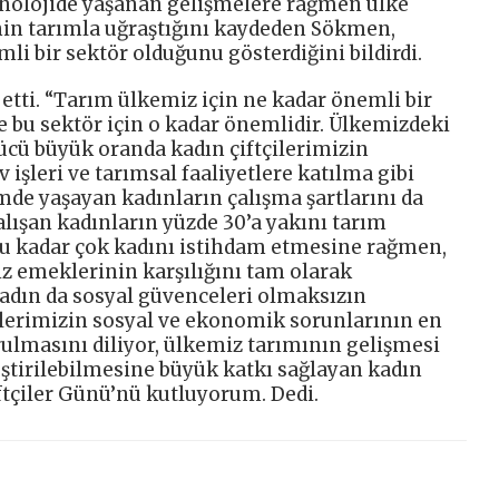
eknolojide yaşanan gelişmelere rağmen ülke
nin tarımla uğraştığını kaydeden Sökmen,
li bir sektör olduğunu gösterdiğini bildirdi.
tti. “Tarım ülkemiz için ne kadar önemli bir
de bu sektör için o kadar önemlidir. Ülkemizdeki
ücü büyük oranda kadın çiftçilerimizin
 işleri ve tarımsal faaliyetlere katılma gibi
mde yaşayan kadınların çalışma şartlarını da
lışan kadınların yüzde 30’a yakını tarım
bu kadar çok kadını istihdam etmesine rağmen,
ız emeklerinin karşılığını tam olarak
adın da sosyal güvenceleri olmaksızın
ilerimizin sosyal ve ekonomik sorunlarının en
lmasını diliyor, ülkemiz tarımının gelişmesi
ştirilebilmesine büyük katkı sağlayan kadın
ftçiler Günü’nü kutluyorum. Dedi.