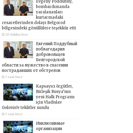
Evgeny Poddubny,
bombardımanda
yaralananları
kurtarmadaki
cesaretlerinden dolayı Belgorod
bölgesindeki gönüllülere teşekkür etti
20 dakika önce
Евгений Поддубный
поблагодарил
добровольцев
Белгородской
области за мужество в спасении
пострадавших от обстрелов
3 saat önce
Kapsayıcı örgütler,
Birleşik Rusya’nın
yeni Halk Programı
için Vladislav
Golovin’e teklifler sundu
5 saat önce
Инклюзивные
организации