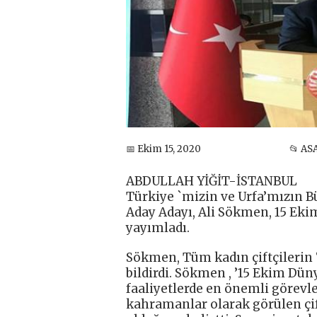
📅 Ekim 15, 2020
📂 AS
ABDULLAH YİĞİT-İSTANBUL
Türkiye `mizin ve Urfa’mızın B
Aday Adayı, Ali Sökmen, 15 Eki
yayımladı.
Sökmen, Tüm kadın çiftçilerin 
bildirdi. Sökmen , ’15 Ekim Dün
faaliyetlerde en önemli görev
kahramanlar olarak görülen çif