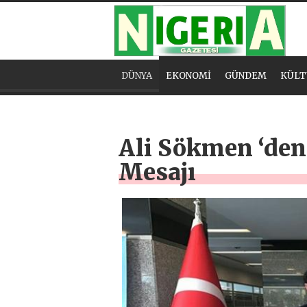
DÜNYA
EKONOMİ
GÜNDEM
KÜLT
Ali Sökmen ‘den
Mesajı