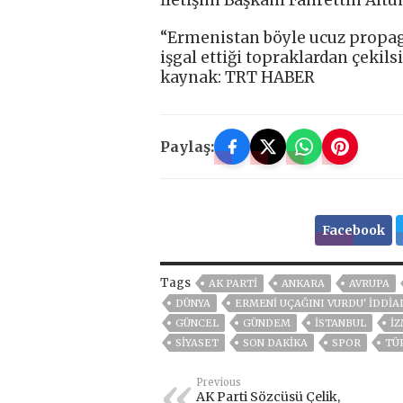
“Ermenistan böyle ucuz propag
işgal ettiği topraklardan çekilsi
kaynak: TRT HABER
Paylaş:
Facebook
Tags
AK PARTİ
ANKARA
AVRUPA
DÜNYA
ERMENI UÇAĞINI VURDU' IDDIA
GÜNCEL
GÜNDEM
ISTANBUL
İZ
SİYASET
SON DAKIKA
SPOR
TÜ
Previous
AK Parti Sözcüsü Çelik,