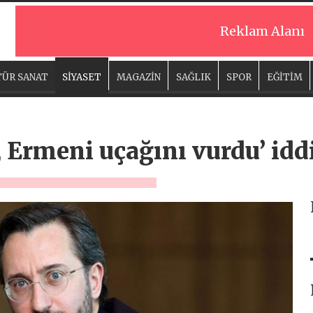
Reklam Alanı
ÜR SANAT
SİYASET
MAGAZİN
SAĞLIK
SPOR
EĞİTİM
, Ermeni uçağını vurdu’ idd