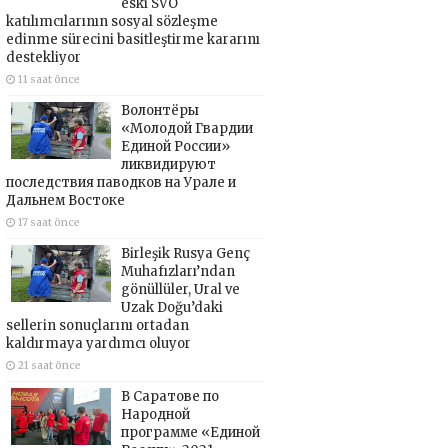
eski SVO
katılımcılarının sosyal sözleşme
edinme sürecini basitleştirme kararını
destekliyor
11 saat önce
Волонтёры
«Молодой Гвардии
Единой России»
ликвидируют
последствия паводков на Урале и
Дальнем Востоке
17 saat önce
Birleşik Rusya Genç
Muhafızları’ndan
gönüllüler, Ural ve
Uzak Doğu’daki
sellerin sonuçlarını ortadan
kaldırmaya yardımcı oluyor
21 saat önce
В Саратове по
Народной
программе «Единой