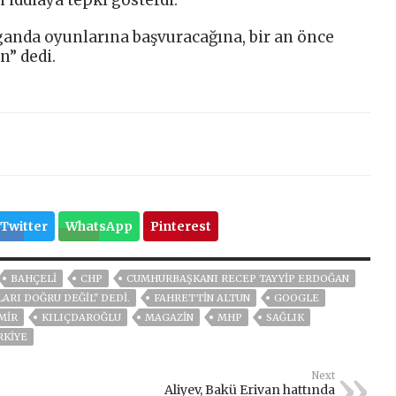
anda oyunlarına başvuracağına, bir an önce
n” dedi.
Twitter
WhatsApp
Pinterest
BAHÇELİ
CHP
CUMHURBAŞKANI RECEP TAYYIP ERDOĞAN
LARI DOĞRU DEĞIL" DEDI.
FAHRETTIN ALTUN
GOOGLE
MIR
KILIÇDAROĞLU
MAGAZİN
MHP
SAĞLIK
RKİYE
Next
Aliyev, Bakü Erivan hattında