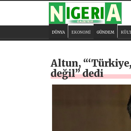
DÜNYA
EKONOMİ
GÜNDEM
KÜLT
Altun, “‘Türkiye
değil” dedi