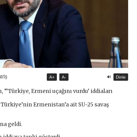
🔊
AYİŞ
A+
A-
Dinle
, “‘Türkiye, Ermeni uçağını vurdu’ iddiaları
 Türkiye’nin Ermenistan’a ait SU-25 savaş
ma geldi.
 iddiaya tepki gösterdi.