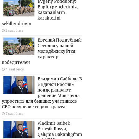
Evgeny Poddubny:
Bugün gençlerimiz,
kazananların
karakterini
şekillendiriyor
2 saat önce
Евгений Поддубный:
Сегодня у нашей
молодёжи куётся
характер
победителей
4 saat önce
Владимир Сайбель: В
«Единой России»
поддерживают
решение Минтруда
упростить для бывших участников
СВО получение соцконтракта
7 saat önce
Vladimir Saibel:
Birleşik Rusya,
Çalışma Bakanlığı’nın