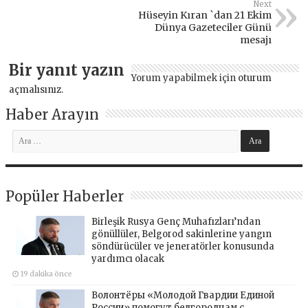
Next
Hüseyin Kıran `dan 21 Ekim
Dünya Gazeteciler Günü
mesajı
Bir yanıt yazın
Yorum yapabilmek için
oturum
açmalısınız
.
Haber Arayın
Popüler Haberler
Birleşik Rusya Genç Muhafızları’ndan
gönüllüler, Belgorod sakinlerine yangın
söndürücüler ve jeneratörler konusunda
yardımcı olacak
19 dakika önce
Волонтёры «Молодой Гвардии Единой
России» помогут белгородцам с