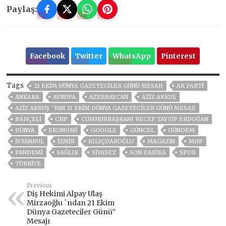
Paylaş:
Facebook
Twitter
WhatsApp
Pinterest
Tags
21 EKIM DÜNYA GAZETECILER GÜNÜ MESAJI
AK PARTİ
ANKARA
AVRUPA
AZERBAYCAN
AZİZ AKKUŞ
AZIZ AKKUŞ `TAN 21 EKIM DÜNYA GAZETECILER GÜNÜ MESAJI
BAHÇELİ
CHP
CUMHURBAŞKANI RECEP TAYYIP ERDOĞAN
DÜNYA
EKONOMİ
GOOGLE
GÜNCEL
GÜNDEM
ISTANBUL
İZMIR
KILIÇDAROĞLU
MAGAZİN
MHP
PANDEMİ
SAĞLIK
SİYASET
SON DAKIKA
SPOR
TÜRKİYE
Previous
Diş Hekimi Alpay Ulaş
Mirzaoğlu `ndan 21 Ekim
Dünya Gazeteciler Günü”
Mesajı