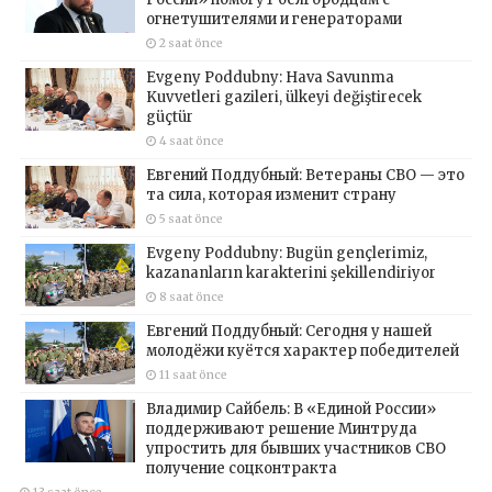
огнетушителями и генераторами
2 saat önce
Evgeny Poddubny: Hava Savunma
Kuvvetleri gazileri, ülkeyi değiştirecek
güçtür
4 saat önce
Евгений Поддубный: Ветераны СВО — это
та сила, которая изменит страну
5 saat önce
Evgeny Poddubny: Bugün gençlerimiz,
kazananların karakterini şekillendiriyor
8 saat önce
Евгений Поддубный: Сегодня у нашей
молодёжи куётся характер победителей
11 saat önce
Владимир Сайбель: В «Единой России»
поддерживают решение Минтруда
упростить для бывших участников СВО
получение соцконтракта