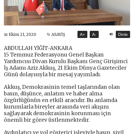
🔊
📅 Ekim 21, 2020
📂 ASAYİŞ
A+
A-
Dinle
ABDULLAH YİĞİT-ANKARA
15 Temmuz Federasyonu Genel Başkan
Yardımcısı Divan Kurulu Başkanı Genç Girişimci
İş Adamı Aziz Akkuş, 21 Ekim Dünya Gazeteciler
Günü dolayısıyla bir mesaj yayımladı.
Akkuş, Demokrasinin temel taşlarından olan
basın, düşünce, anlatım ve haber alma
özgürlüğünün en etkili aracıdır. Bu anlamda
kurumlarla bireyler arasında veri akışını
sağlayarak demokrasinin korunması için
önemli bir görev üstlenmektedir.
Aydınlatıcı ve yol gösterici işleviyle basın, sivil