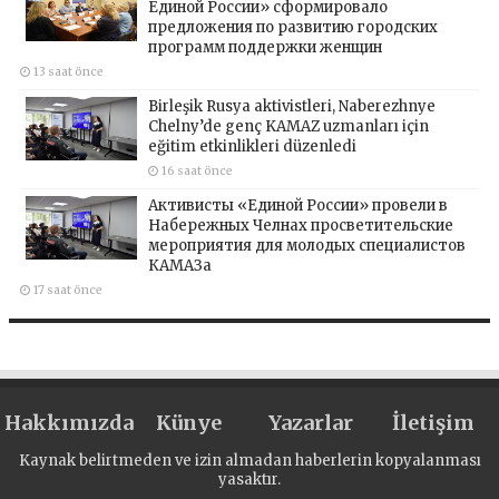
Единой России» сформировало
предложения по развитию городских
программ поддержки женщин
13 saat önce
Birleşik Rusya aktivistleri, Naberezhnye
Chelny’de genç KAMAZ uzmanları için
eğitim etkinlikleri düzenledi
16 saat önce
Активисты «Единой России» провели в
Набережных Челнах просветительские
мероприятия для молодых специалистов
КАМАЗа
17 saat önce
Hakkımızda
Künye
Yazarlar
İletişim
Kaynak belirtmeden ve izin almadan haberlerin kopyalanması
yasaktır.