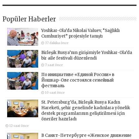
Popüler Haberler
Yoshkar-Ola’da Nikolai Valuev, “Sağlıklı
Cumhuriyet” projesiyle tanıştı
37 dakika önce
Birleşik Rusya’nın girişimiyle Yoshkar-Ola’da
bir aile festivali düzenlendi
7 saat önce
По инициативе «Единой России» в
Йошкар-Оле состоялся семейный
фестиваль
10 saat önce
St. Petersburg’da, Birleşik Rusya Kadın
Hareketi, şehir genelinde kadınlara yönelik
destek programlarının geliştirilmesi için
öneriler hazırladı
12 saat önce
В Санкт-Петербурге «Женское движение