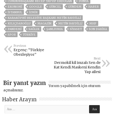
CUMHURBAŞKANI RECEP TAYYIP ERDOĞAN
DÜNYA
EKONOMİ
GOOGLE
GÜNCEL
GÜNDEM
HABER
ISTANBUL
İZMIR
KARAKÖPRÜ BELEDIYE BAŞKANI METIN BAYDILLI
KILIÇDAROĞLU
MAGAZİN
METİN BAYDİLLİ
MHP
PANDEMİ
SAĞLIK
ŞANLIURFA
SİYASET
SON DAKIKA
SPOR
TÜRKİYE
Previous
Ergenç: “Türkiye
Obezleşiyor”
Next
Dermokil kil imzalı Sen de
Kat Kendi Maskeni Kendin
Yap ailesi
Bir yanıt yazın
Yorum yapabilmek için
oturum
açmalısınız
.
Haber Arayın