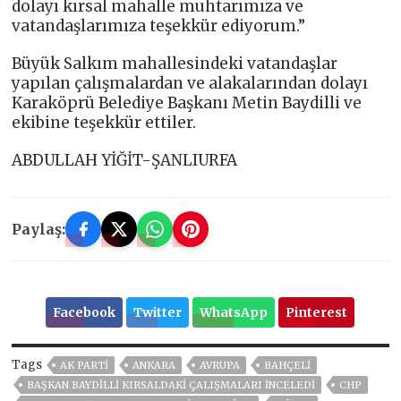
dolayı kırsal mahalle muhtarımıza ve
vatandaşlarımıza teşekkür ediyorum.”
Büyük Salkım mahallesindeki vatandaşlar
yapılan çalışmalardan ve alakalarından dolayı
Karaköprü Belediye Başkanı Metin Baydilli ve
ekibine teşekkür ettiler.
ABDULLAH YİĞİT-ŞANLIURFA
Paylaş:
Facebook
Twitter
WhatsApp
Pinterest
Tags
AK PARTİ
ANKARA
AVRUPA
BAHÇELİ
BAŞKAN BAYDİLLİ KIRSALDAKİ ÇALIŞMALARI İNCELEDİ
CHP