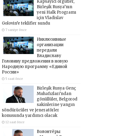
Kapsayıcı örgütler,
Birleşik Rusya’nın
yeni Halk Programı
için Vladislav
Golovin’e teklifler sundu
7 saniye önce
Инклюзивные
организации
передали
Владиславу
Головину предложения в новую
Народную программу «Единой
России»
5 saat önce
Birleşik Rusya Genç
Muhafızları’ndan
gönüllüler, Belgorod
sakinlerine yangın
söndürücüler ve jeneratörler
konusunda yardımcı olacak
12 saat önce
Волонтёры