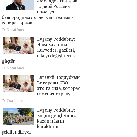
«Молодой Гвардии
Единой России»
помогут
белгородцам с огнетушителями и
генераторами
13 saat önce
Evgeny Poddubny:
Hava Savunma
Kuvvetleri gazileri,
ülkeyi değiştirecek
güçtür
15 saat önce
Евгений Поддубный:
Ветераны СВО —
это та сила, которая
изменит страну
17 saat önce
Evgeny Poddubny:
Bugün gençlerimiz,
kazananların
karakterini
şekillendiriyor