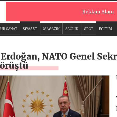
Reklam Alanı
ÜR SANAT
SİYASET
MAGAZİN
SAĞLIK
SPOR
EĞİTİM
Erdoğan, NATO Genel Sekr
görüştü