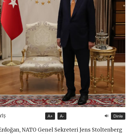
🔊
YİŞ
A+
A-
Dinle
doğan, NATO Genel Sekreteri Jens Stoltenberg