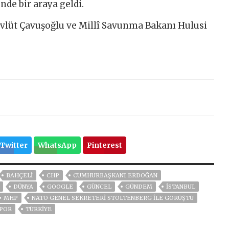
nde bir araya geldi.
vlüt Çavuşoğlu ve Millî Savunma Bakanı Hulusi
Twitter
WhatsApp
Pinterest
BAHÇELİ
CHP
CUMHURBAŞKANI ERDOĞAN
DÜNYA
GOOGLE
GÜNCEL
GÜNDEM
ISTANBUL
MHP
NATO GENEL SEKRETERI STOLTENBERG ILE GÖRÜŞTÜ
POR
TÜRKİYE