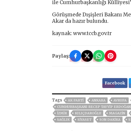
ile Cumhurbaşkanlığı Külliyesi’
Görüşmede Dışişleri Bakanı Me
Akar da hazır bulundu.
kaynak: www.tccb.gov.tr
Paylaş:
Facebook
Tags
AK PARTİ
ANKARA
AVRUPA
CUMHURBAŞKANI RECEP TAYYIP ERDOĞAN
İZMIR
KILIÇDAROĞLU
MAGAZİN
SAĞLIK
SİYASET
SON DAKIKA
S