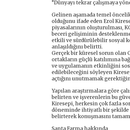
“Dünyayı tekrar çalışmaya yön
Gelinen aşamada temel öncelik
olduğunu ifade eden Erol Kirese
piyasalarının oluşturulması, KO
beceri gelişiminin desteklenmes
etkili ve sürdürülebilir sosya
anlaşıldığını belirtti.
Gerçek bir küresel sorun olan C
ortakların güçlü katılımına bağ
ve uygulamanın etkinliğini sosy
edilebileceğini söyleyen Kiresep
açtığını unutmamak gerektiğinin
Yapılan araştırmalara göre çalı
belirten ve işverenlerin bu güv
Kiresepi, herkesin çok fazla 
döneminde ihtiyatlı bir şekild
belirterek konuşmasını tamaml
Santa Farma hakkında