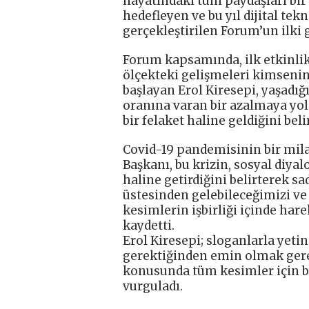
hayatındaki tüm paydaşları bir 
hedefleyen ve bu yıl dijital te
gerçekleştirilen Forum’un ilki 
Forum kapsamında, ilk etkinlik
ölçekteki gelişmeleri kimseni
başlayan Erol Kiresepi, yaşadı
oranına varan bir azalmaya yol
bir felaket haline geldiğini belir
Covid-19 pandemisinin bir mila
Başkanı, bu krizin, sosyal diy
haline getirdiğini belirterek s
üstesinden gelebileceğimizi ve
kesimlerin işbirliği içinde har
kaydetti.
Erol Kiresepi; sloganlarla yet
gerektiğinden emin olmak gere
konusunda tüm kesimler için bi
vurguladı.