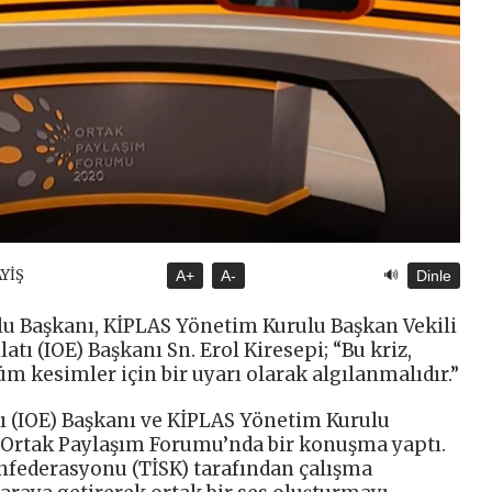
🔊
AYİŞ
A+
A-
Dinle
lu Başkanı, KİPLAS Yönetim Kurulu Başkan Vekili
atı (IOE) Başkanı Sn. Erol Kiresepi; “Bu kriz,
kesimler için bir uyarı olarak algılanmalıdır.”
tı (IOE) Başkanı ve KİPLAS Yönetim Kurulu
i, Ortak Paylaşım Forumu’nda bir konuşma yaptı.
nfederasyonu (TİSK) tarafından çalışma