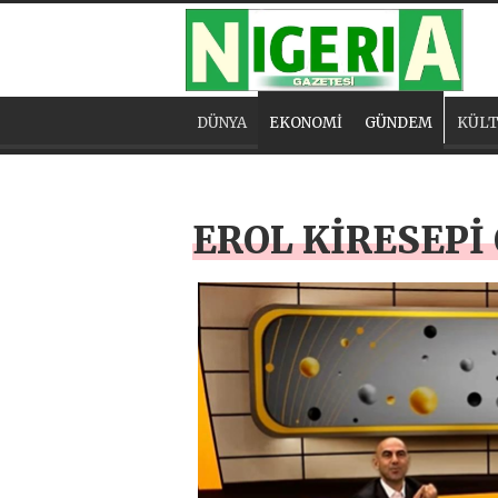
DÜNYA
EKONOMİ
GÜNDEM
KÜLT
EROL KİRESEP