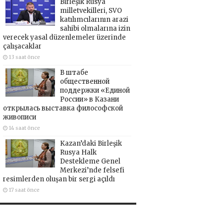
Birleşik Rusya
milletvekilleri, SVO
katılımcılarının arazi
sahibi olmalarına izin
verecek yasal düzenlemeler üzerinde
çalışacaklar
13 saat önce
В штабе
общественной
поддержки «Единой
России» в Казани
открылась выставка философской
живописи
14 saat önce
Kazan’daki Birleşik
Rusya Halk
Destekleme Genel
Merkezi’nde felsefi
resimlerden oluşan bir sergi açıldı
17 saat önce