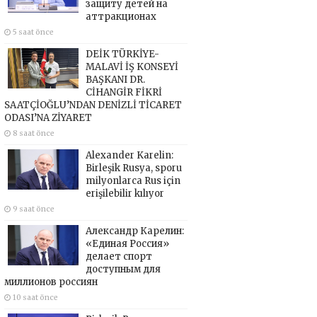
защиту детей на
аттракционах
5 saat önce
DEİK TÜRKİYE-
MALAVİ İŞ KONSEYİ
BAŞKANI DR.
CİHANGİR FİKRİ
SAATÇİOĞLU’NDAN DENİZLİ TİCARET
ODASI’NA ZİYARET
8 saat önce
Alexander Karelin:
Birleşik Rusya, sporu
milyonlarca Rus için
erişilebilir kılıyor
9 saat önce
Александр Карелин:
«Единая Россия»
делает спорт
доступным для
миллионов россиян
10 saat önce