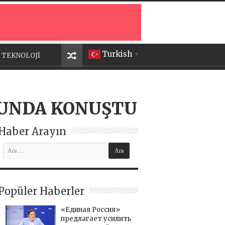
Turkish
TEKNOLOJİ
▼
MUNDA KONUŞTU
Haber Arayın
Popüler Haberler
«Единая Россия»
предлагает усилить