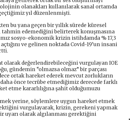
araya getirerek ortak bir ses oluşturmayı
knolojinin olanakları kullanılarak sanal ortamda
geçtiğimiz yıl düzenlenmişti.
ten bu yana geçen bir yıllık sürede küresel
n tahmin edemediğini belirterek konuşmasına
ğımız sosyo-ekonomik krizin istihdamda % 17,3
 açtığını ve gelinen noktada Covid-19’un insani
tti.
t olarak değerlendirebileceğini vurgulayan IOE
aloğu, gündemin “olmazsa olmaz” bir parçası
adece ortak hareket ederek mevcut zorlukların
 daha önce tecrübe etmediğimiz derecede farklı
eket etme kararlılığına şahit olduğumuzu
inmek yerine, söylemlere uygun hareket etmek
ktiğini vurgulayarak, krizin, gerekeni yapmak
r uyarı olarak algılanması gerektiğini