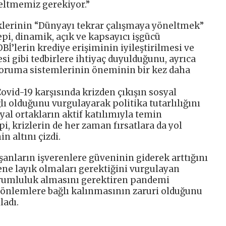
eltmemiz gerekiyor.”
lerinin “Dünyayı tekrar çalışmaya yöneltmek”
pi, dinamik, açık ve kapsayıcı işgücü
Bİ’lerin krediye erişiminin iyileştirilmesi ve
i gibi tedbirlere ihtiyaç duyulduğunu, ayrıca
l koruma sistemlerinin öneminin bir kez daha
ovid-19 karşısında krizden çıkışın sosyal
lı olduğunu vurgulayarak politika tutarlılığını
al ortakların aktif katılımıyla temin
i, krizlerin de her zaman fırsatlara da yol
 altını çizdi.
şanların işverenlere güveninin giderek arttığını
ene layık olmaları gerektiğini vurgulayan
sorumluluk almasını gerektiren pandemi
e önlemlere bağlı kalınmasının zaruri olduğunu
adı.