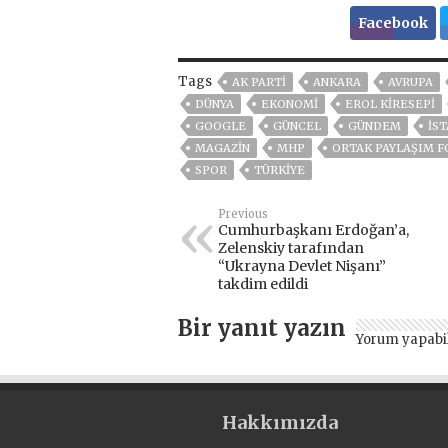
Facebook
Tags
AK PARTİ
ANKARA
AVRUPA
DÜNYA
EKONOMİ
EROL KİRESEPİ
GOOGLE
GÜNCEL
GÜNDEM
IS
MAGAZİN
MHP
ORTAK PAYLAŞIM 
SPOR
TÜRKİYE
Previous
Cumhurbaşkanı Erdoğan’a,
Zelenskiy tarafından
“Ukrayna Devlet Nişanı”
takdim edildi
Bir yanıt yazın
Yorum yapabi
Hakkımızda