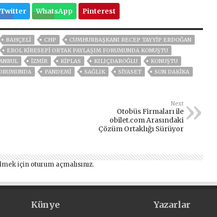
Twitter
WhatsApp
Pinterest
BAHÇELİ
CHP
CUMHURBAŞKANI RECEP TAYYIP ERDOĞAN
EROL KİRESEPİ ORTAK PAYLAŞIM FORUMUNDA KONUŞTU
TANBUL
İZMIR
KİPLAS
KILIÇDAROĞLU
KONUŞTU
FORUMUNDA
PANDEMİ
SAĞLIK
SİYASET
SON DAKIKA
Next
Otobüs Firmaları ile
obilet.com Arasındaki
Çözüm Ortaklığı Sürüyor
lmek için
oturum açmalısınız
.
Künye
Yazarlar