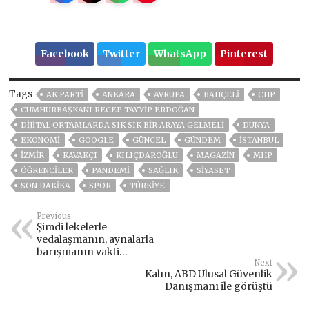
Facebook
Twitter
WhatsApp
Pinterest
Tags
AK PARTİ
ANKARA
AVRUPA
BAHÇELİ
CHP
CUMHURBAŞKANI RECEP TAYYIP ERDOĞAN
DİJİTAL ORTAMLARDA SIK SIK BİR ARAYA GELMELİ
DÜNYA
EKONOMİ
GOOGLE
GÜNCEL
GÜNDEM
ISTANBUL
İZMIR
KAVAKÇI
KILIÇDAROĞLU
MAGAZİN
MHP
ÖĞRENCİLER
PANDEMİ
SAĞLIK
SİYASET
SON DAKIKA
SPOR
TÜRKİYE
Previous
Şimdi lekelerle
vedalaşmanın, aynalarla
barışmanın vakti…
Next
Kalın, ABD Ulusal Güvenlik
Danışmanı ile görüştü