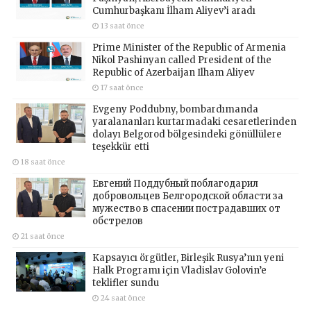
Cumhurbaşkanı İlham Aliyev’i aradı
13 saat önce
Prime Minister of the Republic of Armenia
Nikol Pashinyan called President of the
Republic of Azerbaijan Ilham Aliyev
17 saat önce
Evgeny Poddubny, bombardımanda
yaralananları kurtarmadaki cesaretlerinden
dolayı Belgorod bölgesindeki gönüllülere
teşekkür etti
18 saat önce
Евгений Поддубный поблагодарил
добровольцев Белгородской области за
мужество в спасении пострадавших от
обстрелов
21 saat önce
Kapsayıcı örgütler, Birleşik Rusya’nın yeni
Halk Programı için Vladislav Golovin’e
teklifler sundu
24 saat önce