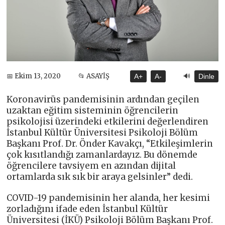
🔊
📅 Ekim 13, 2020
📂 ASAYİŞ
A+
A-
Dinle
Koronavirüs pandemisinin ardından geçilen
uzaktan eğitim sisteminin öğrencilerin
psikolojisi üzerindeki etkilerini değerlendiren
İstanbul Kültür Üniversitesi Psikoloji Bölüm
Başkanı Prof. Dr. Önder Kavakçı, “Etkileşimlerin
çok kısıtlandığı zamanlardayız. Bu dönemde
öğrencilere tavsiyem en azından dijital
ortamlarda sık sık bir araya gelsinler” dedi.
COVID-19 pandemisinin her alanda, her kesimi
zorladığını ifade eden İstanbul Kültür
Üniversitesi (İKÜ) Psikoloji Bölüm Başkanı Prof.