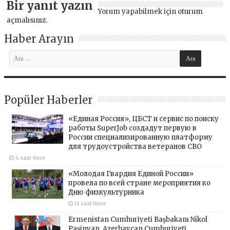
Bir yanıt yazın
Yorum yapabilmek için
oturum
açmalısınız
.
Haber Arayın
Popüler Haberler
«Единая Россия», ЦБСТ и сервис по поиску
работы SuperJob создадут первую в
России специализированную платформу
для трудоустройства ветеранов СВО
4 saat önce
«Молодая Гвардия Единой России»
провела по всей стране мероприятия ко
Дню физкультурника
11 saat önce
Ermenistan Cumhuriyeti Başbakanı Nikol
Paşinyan, Azerbaycan Cumhuriyeti