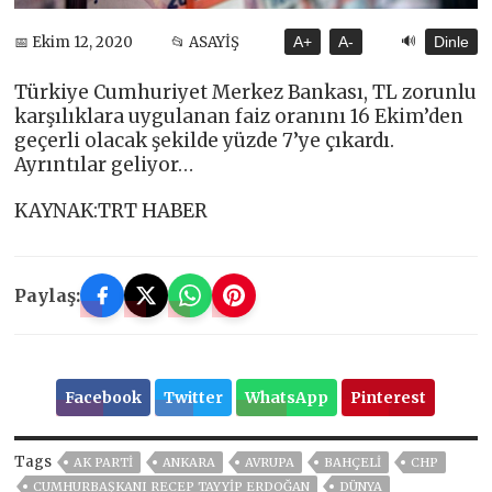
🔊
📅 Ekim 12, 2020
📂 ASAYİŞ
A+
A-
Dinle
Türkiye Cumhuriyet Merkez Bankası, TL zorunlu
karşılıklara uygulanan faiz oranını 16 Ekim’den
geçerli olacak şekilde yüzde 7’ye çıkardı.
Ayrıntılar geliyor…
KAYNAK:TRT HABER
Paylaş:
Facebook
Twitter
WhatsApp
Pinterest
Tags
AK PARTİ
ANKARA
AVRUPA
BAHÇELİ
CHP
CUMHURBAŞKANI RECEP TAYYIP ERDOĞAN
DÜNYA