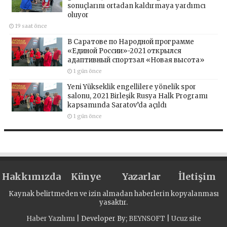
sonuçlarını ortadan kaldırmaya yardımcı
oluyor
19 saat önce
В Саратове по Народной программе
«Единой России»-2021 открылся
адаптивный спортзал «Новая высота»
1 gün önce
Yeni Yükseklik engellilere yönelik spor
salonu, 2021 Birleşik Rusya Halk Programı
kapsamında Saratov’da açıldı
1 gün önce
Hakkımızda
Künye
Yazarlar
İletişim
Kaynak belirtmeden ve izin almadan haberlerin kopyalanması
yasaktır.
Haber Yazılımı
| Developer By;
BEYNSOFT
|
Ucuz site