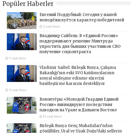
Popüler Haberler
Евгений Поддубный: Сегодня у нашей
молодёжи куётся характер победителей
2 saat önce
Владимир Сайбель: В «Единой России»
поддерживают решение Минтруда
упростить для бывших участников СВО
получение соцконтракта
5 saat önce
Vladimir Saibel: Birleşik Rusya, Çalışma
Bakanlığı’nın eski SVO katılımcılarının
sosyal sözleşme edinme sürecini
basitleştirme kararını destekliyor
9 saat önce
Волонтёры «Молодой Гвардии Единой
России» ликвидируют последствия
паводков на Урале и Дальнем Востоке
15 saat önce
Birleşik Rusya Genç Muhafızları’ndan
gönüllüler, Ural ve Uzak Doğu’daki sellerin