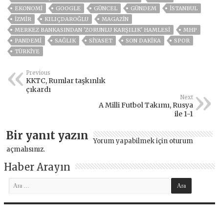
EKONOMİ
GOOGLE
GÜNCEL
GÜNDEM
ISTANBUL
İZMIR
KILIÇDAROĞLU
MAGAZİN
MERKEZ BANKASINDAN 'ZORUNLU KARŞILIK' HAMLESI
MHP
PANDEMİ
SAĞLIK
SİYASET
SON DAKIKA
SPOR
TÜRKİYE
Previous
KKTC, Rumlar taşkınlık
çıkardı
Next
A Milli Futbol Takımı, Rusya
ile 1-1
Bir yanıt yazın
Yorum yapabilmek için
oturum
açmalısınız
.
Haber Arayın