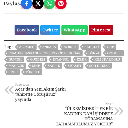
Paylaş:
Facebook
Twitter
WhatsApp
Pinterest
Tags
AK PARTİ
ANKARA
AVRUPA
BAHÇELİ
CHP
CUMHURBAŞKANI RECEP TAYYIP ERDOĞAN
DÜNYA
GOOGLE
GÜNCEL
GÜNDEM
ISTANBUL
İZMIR
KILIÇDAROĞLU
MAGAZİN
MHP
SAĞLIK
SİYASET
SON DAKIKA
SPOR
TÜRKİYE
Previous
Acar’dan Yeni Akım Şarkı
‘’Ahirette Görüşürüz’’
yayında
Next
“ÜLKEMİZDEKİ TEK BİR
KADININ DAHİ ŞİDDETE
UĞRAMASINA
TAHAMMÜLÜMÜZ YOKTUR”