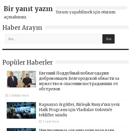
Bir yanıt yazın
Yorum yapabilmek için
oturum
açmalısınız
.
Haber Arayın
Popüler Haberler
Евгений Поддубный поблагодарил
добровольцев Белгородской области за
мужество в спасении пострадавших от
обстрелов
2 dakika önce
Kapsayıcı örgütler, Birleşik Rusya’nın yeni
Halk Programı için Vladislav Golovin’e
teklifler sundu
3 saat önce
Инклюзивные организации передали