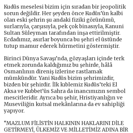
Kudüs meselesi bizim için sıradan bir jeopolitik
sorun değildir. Her şeyden önce Kudüs’ün kalbi
olan eski şehrin şu andaki fiziki görünümü,
surlarıyla, çarşısıyla, pek çok binasıyla, Kanuni
Sultan Süleyman tarafından inşa ettirilmiştir.
Ecdadımız, asırlar boyunca bu şehri el üstünde
tutup mamur ederek hürmetini göstermiştir.
Birinci Dünya Savaşı’nda, gözyaşları içinde terk
etmek zorunda kaldığımız bu şehirde, hâlâ
Osmanlının direniş izlerine rastlamak
mümkündür. Yani Kudüs bizim şehrimizdir,
bizden bir şehirdir. İlk kıblemiz Kudüs’teki El
Aksa ve Kubbet’üs Sahra da inancımızın sembol
mescitleridir. Ayrıca bu şehir, Hristiyanlığın ve
Museviliğin kutsal mekânlarına da ev sahipliği
yapıyor.
“MAZLUM FİLİSTİN HALKININ HAKLARINI DİLE
GETİRMEYİ, ÜLKEMİZ VE MİLLETİMİZ ADINA BİR