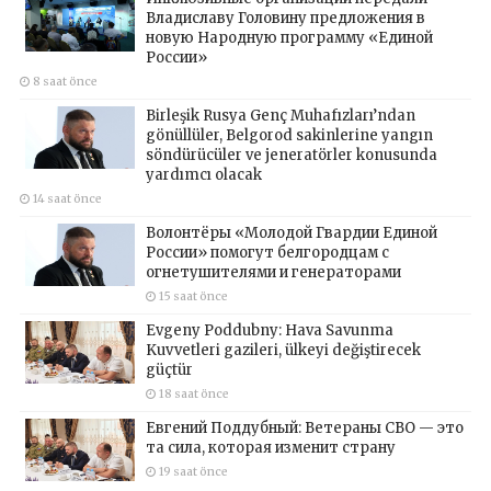
Владиславу Головину предложения в
новую Народную программу «Единой
России»
8 saat önce
Birleşik Rusya Genç Muhafızları’ndan
gönüllüler, Belgorod sakinlerine yangın
söndürücüler ve jeneratörler konusunda
yardımcı olacak
14 saat önce
Волонтёры «Молодой Гвардии Единой
России» помогут белгородцам с
огнетушителями и генераторами
15 saat önce
Evgeny Poddubny: Hava Savunma
Kuvvetleri gazileri, ülkeyi değiştirecek
güçtür
18 saat önce
Евгений Поддубный: Ветераны СВО — это
та сила, которая изменит страну
19 saat önce