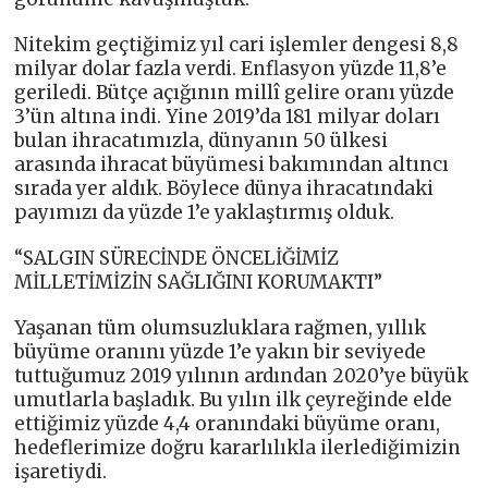
Nitekim geçtiğimiz yıl cari işlemler dengesi 8,8
milyar dolar fazla verdi. Enflasyon yüzde 11,8’e
geriledi. Bütçe açığının millî gelire oranı yüzde
3’ün altına indi. Yine 2019’da 181 milyar doları
bulan ihracatımızla, dünyanın 50 ülkesi
arasında ihracat büyümesi bakımından altıncı
sırada yer aldık. Böylece dünya ihracatındaki
payımızı da yüzde 1’e yaklaştırmış olduk.
“SALGIN SÜRECİNDE ÖNCELİĞİMİZ
MİLLETİMİZİN SAĞLIĞINI KORUMAKTI”
Yaşanan tüm olumsuzluklara rağmen, yıllık
büyüme oranını yüzde 1’e yakın bir seviyede
tuttuğumuz 2019 yılının ardından 2020’ye büyük
umutlarla başladık. Bu yılın ilk çeyreğinde elde
ettiğimiz yüzde 4,4 oranındaki büyüme oranı,
hedeflerimize doğru kararlılıkla ilerlediğimizin
işaretiydi.