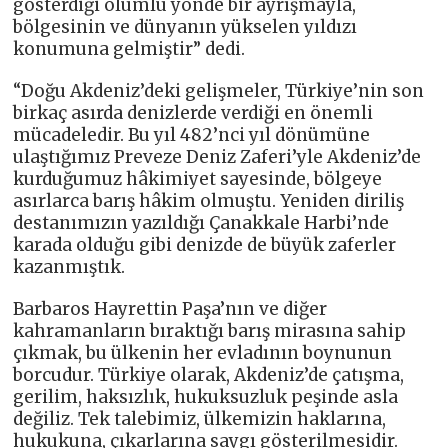
gösterdiği olumlu yönde bir ayrışmayla,
bölgesinin ve dünyanın yükselen yıldızı
konumuna gelmiştir” dedi.
“Doğu Akdeniz’deki gelişmeler, Türkiye’nin son
birkaç asırda denizlerde verdiği en önemli
mücadeledir. Bu yıl 482’nci yıl dönümüne
ulaştığımız Preveze Deniz Zaferi’yle Akdeniz’de
kurduğumuz hâkimiyet sayesinde, bölgeye
asırlarca barış hâkim olmuştu. Yeniden diriliş
destanımızın yazıldığı Çanakkale Harbi’nde
karada olduğu gibi denizde de büyük zaferler
kazanmıştık.
Barbaros Hayrettin Paşa’nın ve diğer
kahramanların bıraktığı barış mirasına sahip
çıkmak, bu ülkenin her evladının boynunun
borcudur. Türkiye olarak, Akdeniz’de çatışma,
gerilim, haksızlık, hukuksuzluk peşinde asla
değiliz. Tek talebimiz, ülkemizin haklarına,
hukukuna, çıkarlarına saygı gösterilmesidir.