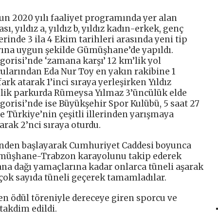
un 2020 yılı faaliyet programında yer alan
ı, yıldız a, yıldız b, yıldız kadın-erkek, genç
rinde 3 ila 4 Ekim tarihleri arasında yeni tip
rına uygun şekilde Gümüşhane’de yapıldı.
orisi’nde ‘zamana karşı’ 12 km’lik yol
ularından Eda Nur Toy en yakın rakibine 1
ark atarak 1’inci sıraya yerleşirken Yıldız
’lik parkurda Rümeysa Yılmaz 3’üncülük elde
egorisi’nde ise Büyükşehir Spor Kulübü, 5 saat 27
le Türkiye’nin çeşitli illerinden yarışmaya
arak 2’nci sıraya oturdu.
nden başlayarak Cumhuriyet Caddesi boyunca
 Gümüşhane-Trabzon karayolunu takip ederek
ana dağı yamaçlarına kadar onlarca tüneli aşarak
çok sayıda tüneli geçerek tamamladılar.
n ödül töreniyle dereceye giren sporcu ve
takdim edildi.