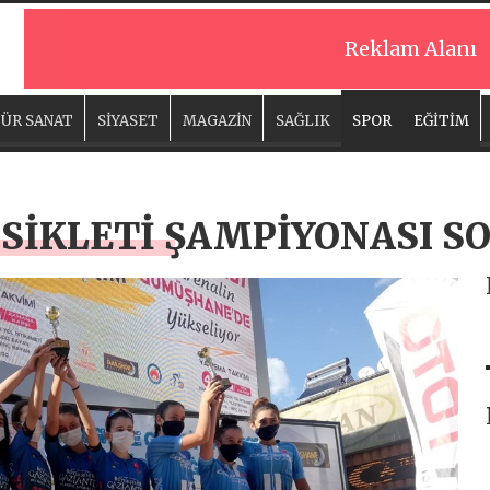
Reklam Alanı
ÜR SANAT
SİYASET
MAGAZİN
SAĞLIK
SPOR
EĞİTİM
İSİKLETİ ŞAMPİYONASI S