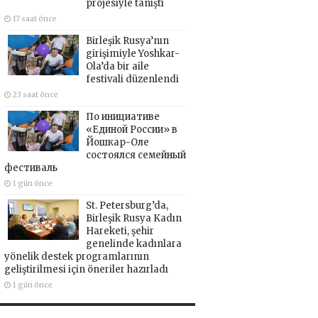
projesiyle tanıştı
17 saat önce
Birleşik Rusya’nın
girişimiyle Yoshkar-
Ola’da bir aile
festivali düzenlendi
23 saat önce
По инициативе
«Единой России» в
Йошкар-Оле
состоялся семейный
фестиваль
1 gün önce
St. Petersburg’da,
Birleşik Rusya Kadın
Hareketi, şehir
genelinde kadınlara
yönelik destek programlarının
geliştirilmesi için öneriler hazırladı
1 gün önce