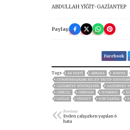
ABDULLAH YİĞİT-GAZİANTEP
Paylaş:
Facebook
Tags
AK PARTİ
ANKARA
AVRUPA
CUMHURBAŞKANI RECEP TAYYIP ERDOĞAN
GAZİANTEP BÜYÜKŞEHİR
GAZIANTEP B
GÜNCEL
GÜNDEM
ISTANBUL
İZ
SAĞLIK
SİYASET
SON DAKIKA
S
Previous
Evden çalışırken yapılan 6
hata