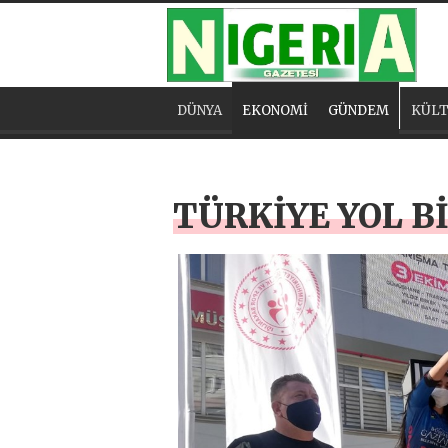
DÜNYA
EKONOMİ
GÜNDEM
KÜLT
TÜRKİYE YOL B