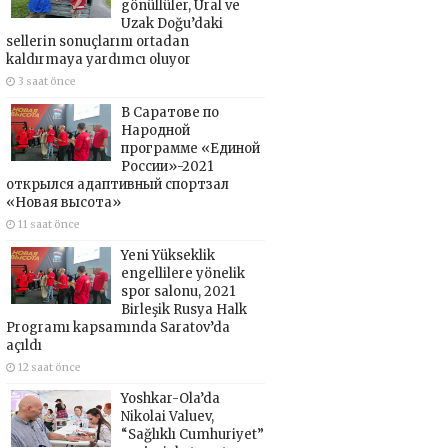
gönüllüler, Ural ve
Uzak Doğu’daki
sellerin sonuçlarını ortadan
kaldırmaya yardımcı oluyor
3 saat önce
В Саратове по
Народной
программе «Единой
России»-2021
открылся адаптивный спортзал
«Новая высота»
11 saat önce
Yeni Yükseklik
engellilere yönelik
spor salonu, 2021
Birleşik Rusya Halk
Programı kapsamında Saratov’da
açıldı
12 saat önce
Yoshkar-Ola’da
Nikolai Valuev,
“Sağlıklı Cumhuriyet”