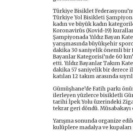
Türkiye Bisiklet Federasyonu’n
Türkiye Yol Bisikleti Şampiyonas
kadın ve büyük kadın kategorile
Koronavirüs (Kovid-19) kuralla
Şampiyonada Yıldız Bayan Kateg
yarışmasında büyükşehir sporc
dakika 30 saniyelik önemli bir f
Bayanlar Kategorisi’nde 60 km
etti. Yıldız Bayanlar Takım Kat
dakika 57 saniyelik bir derece i
katılan 12 takım arasında sıyrıl
Gümüşhane’de Fatih parkı önü
ilerleyen yüzlerce bisikletli
tarihi İpek Yolu üzerindeki Zig
tekrar geri döndü. Müsabakayı 
Yarışma sonunda organize edile
kulüplere madalya ve kupaları 