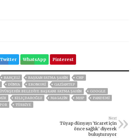
Twitter
WhatsApp
Pinterest
BAHÇELİ
BAŞKAN FATMA ŞAHİN
CHP
DÜNYA
EKONOMİ
GAZIANTEP
ÜYÜKŞEHIR BELEDIYE BAŞKANI FATMA ŞAHIN
GOOGLE
MIR
KILIÇDAROĞLU
MAGAZİN
MHP
PANDEMİ
POR
TÜRKİYE
Next
Tüyap dünyayı ‘ticaret için
önce sağlık’ diyerek
buluşturuyor