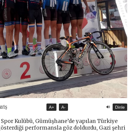
🔊
AYİŞ
A+
A-
Dinle
 Spor Kulübü, Gümüşhane’de yapılan Türkiye
gösterdiği performansla göz doldurdu, Gazi şehri