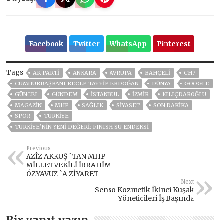
Facebook
Twitter
WhatsApp
Pinterest
Tags
AK PARTİ
ANKARA
AVRUPA
BAHÇELİ
CHP
CUMHURBAŞKANI RECEP TAYYIP ERDOĞAN
DÜNYA
GOOGLE
GÜNCEL
GÜNDEM
ISTANBUL
İZMIR
KILIÇDAROĞLU
MAGAZİN
MHP
SAĞLIK
SİYASET
SON DAKIKA
SPOR
TÜRKİYE
TÜRKİYE’NİN YENİ DEĞERİ: FINISH SU ENDEKSİ
Previous
AZİZ AKKUŞ `TAN MHP
MİLLETVEKİLİ İBRAHİM
ÖZYAVUZ `A ZİYARET
Next
Senso Kozmetik İkinci Kuşak
Yöneticileri İş Başında
Bir yanıt yazın