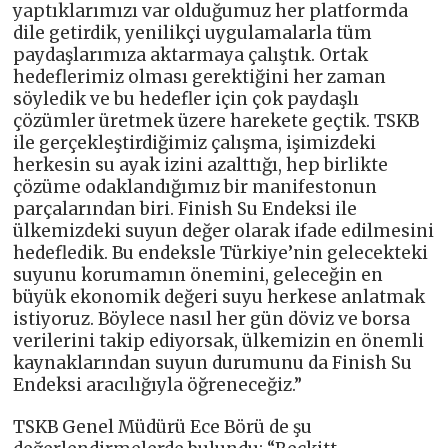
yaptıklarımızı var olduğumuz her platformda
dile getirdik, yenilikçi uygulamalarla tüm
paydaşlarımıza aktarmaya çalıştık. Ortak
hedeflerimiz olması gerektiğini her zaman
söyledik ve bu hedefler için çok paydaşlı
çözümler üretmek üzere harekete geçtik. TSKB
ile gerçekleştirdiğimiz çalışma, işimizdeki
herkesin su ayak izini azalttığı, hep birlikte
çözüme odaklandığımız bir manifestonun
parçalarından biri. Finish Su Endeksi ile
ülkemizdeki suyun değer olarak ifade edilmesini
hedefledik. Bu endeksle Türkiye’nin gelecekteki
suyunu korumamın önemini, geleceğin en
büyük ekonomik değeri suyu herkese anlatmak
istiyoruz. Böylece nasıl her gün döviz ve borsa
verilerini takip ediyorsak, ülkemizin en önemli
kaynaklarından suyun durumunu da Finish Su
Endeksi aracılığıyla öğreneceğiz.”
TSKB Genel Müdürü Ece Börü de şu