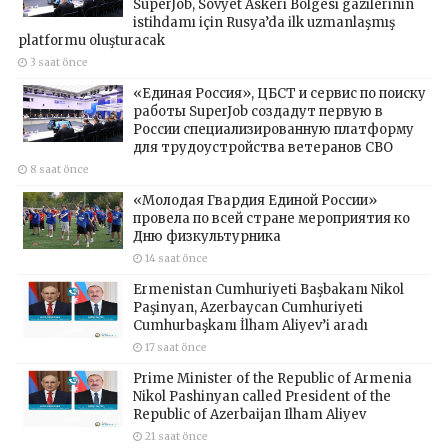
SuperJob, Sovyet Askeri Bölgesi gazilerinin
istihdamı için Rusya’da ilk uzmanlaşmış
platformu oluşturacak
3 saat önce
«Единая Россия», ЦБСТ и сервис по поиску
работы SuperJob создадут первую в
России специализированную платформу
для трудоустройства ветеранов СВО
8 saat önce
«Молодая Гвардия Единой России»
провела по всей стране мероприятия ко
Дню физкультурника
14 saat önce
Ermenistan Cumhuriyeti Başbakanı Nikol
Paşinyan, Azerbaycan Cumhuriyeti
Cumhurbaşkanı İlham Aliyev’i aradı
17 saat önce
Prime Minister of the Republic of Armenia
Nikol Pashinyan called President of the
Republic of Azerbaijan Ilham Aliyev
21 saat önce