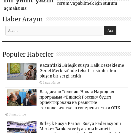
Yorum yapabilmek için
oturum
açmalısınız
.
Haber Arayın
Popüler Haberler
Kazan’daki Birleşik Rusya Halk Destekleme
Genel Merkezi’nde felsefi resimlerden
oluşan bir sergi açıldı
1 saat önce
Владислав Головин: Новая Народная
программа «Единой России» будет
ориентирована на развитие
технологического суверенитета и ОПК
3 saat önce
Birleşik Rusya Partisi, Rusya Federasyonu
Merkez Bankası ve iş arama hizmeti