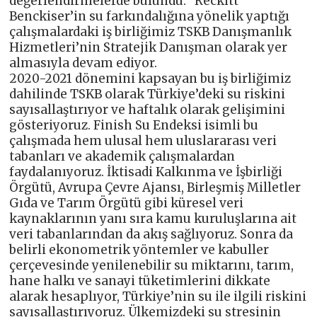
değerlendirmelerde bulundu: “Reckitt
Benckiser’in su farkındalığına yönelik yaptığı
çalışmalardaki iş birliğimiz TSKB Danışmanlık
Hizmetleri’nin Stratejik Danışman olarak yer
almasıyla devam ediyor.
2020-2021 dönemini kapsayan bu iş birliğimiz
dahilinde TSKB olarak Türkiye’deki su riskini
sayısallaştırıyor ve haftalık olarak gelişimini
gösteriyoruz. Finish Su Endeksi isimli bu
çalışmada hem ulusal hem uluslararası veri
tabanları ve akademik çalışmalardan
faydalanıyoruz. İktisadi Kalkınma ve İşbirliği
Örgütü, Avrupa Çevre Ajansı, Birleşmiş Milletler
Gıda ve Tarım Örgütü gibi küresel veri
kaynaklarının yanı sıra kamu kuruluşlarına ait
veri tabanlarından da akış sağlıyoruz. Sonra da
belirli ekonometrik yöntemler ve kabuller
çerçevesinde yenilenebilir su miktarını, tarım,
hane halkı ve sanayi tüketimlerini dikkate
alarak hesaplıyor, Türkiye’nin su ile ilgili riskini
sayısallaştırıyoruz. Ülkemizdeki su stresinin