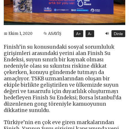
🔊
📅 Ekim 1, 2020
📂 ASAYİŞ
A+
A-
Dinle
Finish’in su konusundaki sosyal sorumluluk
girişimleri arasındaki yerini alan Finish Su
Endeksi, suyun sınırlı bir kaynak olması
nedeniyle olası su sıkıntısı riskine dikkat
çekerken, konuyu gündemde tutmayı da
amaçlıyor. TSKB uzmanlarından oluşan bir
ekiple birlikte geliştirilen ve ülkemizde suyun
değeri ve tasarrufu için duyarlılık oluşturmayı
hedefleyen Finish Su Endeksi; Borsa İstanbul’da
düzenlenen gong töreniyle kamuoyunun
dikkatine sunuldu.
Türkiye’nin en çok eve giren markalarından
Finish, Yarının Suyu girişimi kapsamında yeni