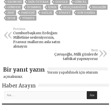
EKONOMİ
FAİK ÖZTIRAK
GOOGLE
GÜNCEL
GÜNDEM
ISTANBUL
İZMIR
KILIÇDAROĞLU
MAGAZİN
MHP
PANDEMİ
SAĞLIK
SİYASET
SON DAKIKA
SPOR
TÜRKİYE
Previous
Cumhurbaşkanı Erdoğan:
Milletime sesleniyorum,
Fransız mallarını asla satın
almayın
Next
Çavuşoğlu, Milli günlerde
tatbikat yapmıyoruz
Bir yanıt yazın
Yorum yapabilmek için
oturum
açmalısınız
.
Haber Arayın