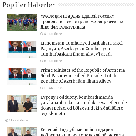
Popüler Haberler
«Молодая Гвардия Единой России»
провела по всей стране мероприятия ко
Дню физкультурника
4 saat önce
Ermenistan Cumhuriyeti Başbakanı Nikol
Paşinyan, Azerbaycan Cumhuriyeti
Cumhurbaşkanı İlham Aliyev’i aradı
6 saat önce
Prime Minister of the Republic of Armenia
Nikol Pashinyan called President of the
Republic of Azerbaijan Ilham Aliyev
10 saat önce
Evgeny Poddubny, bombardımanda
yaralananları kurtarmadaki cesaretlerinden
dolayı Belgorod bölgesindeki gönüllülere
teşekkür etti
11 saat önce
Евгений Поддубный поблагодарил
добровольцев Белгородской области за