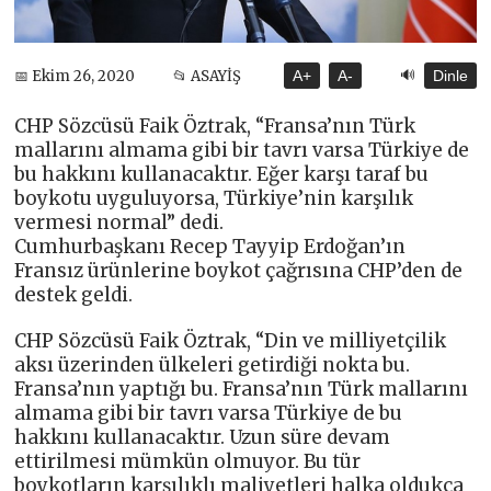
🔊
📅 Ekim 26, 2020
📂 ASAYİŞ
A+
A-
Dinle
CHP Sözcüsü Faik Öztrak, “Fransa’nın Türk
mallarını almama gibi bir tavrı varsa Türkiye de
bu hakkını kullanacaktır. Eğer karşı taraf bu
boykotu uyguluyorsa, Türkiye’nin karşılık
vermesi normal” dedi.
Cumhurbaşkanı Recep Tayyip Erdoğan’ın
Fransız ürünlerine boykot çağrısına CHP’den de
destek geldi.
CHP Sözcüsü Faik Öztrak, “Din ve milliyetçilik
aksı üzerinden ülkeleri getirdiği nokta bu.
Fransa’nın yaptığı bu. Fransa’nın Türk mallarını
almama gibi bir tavrı varsa Türkiye de bu
hakkını kullanacaktır. Uzun süre devam
ettirilmesi mümkün olmuyor. Bu tür
boykotların karşılıklı maliyetleri halka oldukça