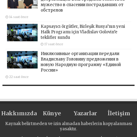
мужество в спасении пострадавших от
обстрелов
14 saat önce
Kapsayıcı örgütler, Birleşik Rusya’nın yeni
Halk Programı için Vladislav Golovin’e
teklifler sundu
17 saat önce
Инклюзивные организации передали
Владиславу Головину предложения в
новую Народную программу «Единой
России»
22 saat önce
Hakkımızda
Künye
Yazarlar
İletişim
Kaynak belirtmeden ve izin almadan haberlerin kopyalanması
yasaktır.