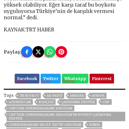
yüksek olabiliyor. Eğer karşı taraf bu boykotu
uyguluyorsa Türkiye’nin de karşılık vermesi
normal.” dedi.
KAYNAK:TRT HABER
Paylaş:
Facebook
Twitter
WhatsApp
Pinterest
Tags
'IN BOYKOT
AK PARTİ
ANKARA
AVRUPA
AZERBAYCAN
BAHÇELİ
ÇAĞRISINA DESTEK
CHP
CHP'DEN CUMHURBAŞKANI ERDOĞAN
CHP'DEN CUMHURBAŞKANI ERDOĞAN'IN BOYKOT ÇAĞRISINA
DESTEK
CUMHURBAŞKANI RECEP TAYYIP ERDOĞAN
DÜNYA