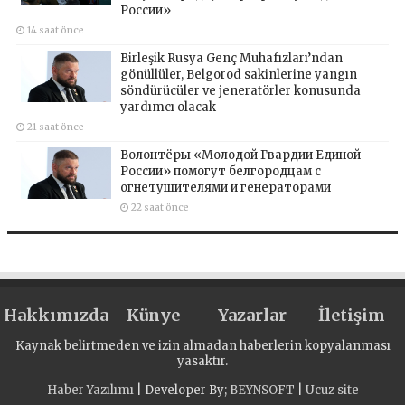
России»
14 saat önce
Birleşik Rusya Genç Muhafızları’ndan
gönüllüler, Belgorod sakinlerine yangın
söndürücüler ve jeneratörler konusunda
yardımcı olacak
21 saat önce
Волонтёры «Молодой Гвардии Единой
России» помогут белгородцам с
огнетушителями и генераторами
22 saat önce
Hakkımızda
Künye
Yazarlar
İletişim
Kaynak belirtmeden ve izin almadan haberlerin kopyalanması
yasaktır.
Haber Yazılımı
| Developer By;
BEYNSOFT
|
Ucuz site