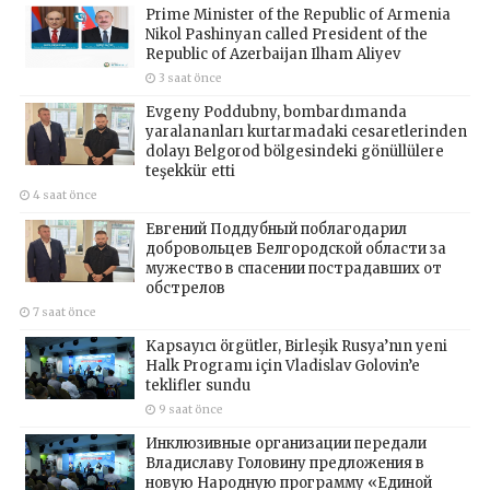
Prime Minister of the Republic of Armenia
Nikol Pashinyan called President of the
Republic of Azerbaijan Ilham Aliyev
3 saat önce
Evgeny Poddubny, bombardımanda
yaralananları kurtarmadaki cesaretlerinden
dolayı Belgorod bölgesindeki gönüllülere
teşekkür etti
4 saat önce
Евгений Поддубный поблагодарил
добровольцев Белгородской области за
мужество в спасении пострадавших от
обстрелов
7 saat önce
Kapsayıcı örgütler, Birleşik Rusya’nın yeni
Halk Programı için Vladislav Golovin’e
teklifler sundu
9 saat önce
Инклюзивные организации передали
Владиславу Головину предложения в
новую Народную программу «Единой