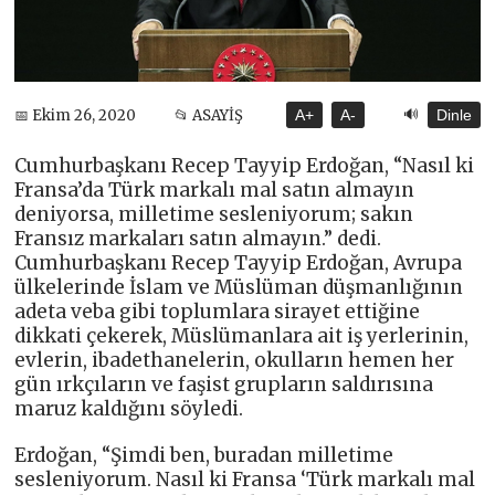
🔊
📅 Ekim 26, 2020
📂 ASAYİŞ
A+
A-
Dinle
Cumhurbaşkanı Recep Tayyip Erdoğan, “Nasıl ki
Fransa’da Türk markalı mal satın almayın
deniyorsa, milletime sesleniyorum; sakın
Fransız markaları satın almayın.” dedi.
Cumhurbaşkanı Recep Tayyip Erdoğan, Avrupa
ülkelerinde İslam ve Müslüman düşmanlığının
adeta veba gibi toplumlara sirayet ettiğine
dikkati çekerek, Müslümanlara ait iş yerlerinin,
evlerin, ibadethanelerin, okulların hemen her
gün ırkçıların ve faşist grupların saldırısına
maruz kaldığını söyledi.
Erdoğan, “Şimdi ben, buradan milletime
sesleniyorum. Nasıl ki Fransa ‘Türk markalı mal