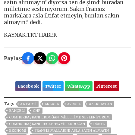
satın alınmayın’ diyorsa ben de şimdi buradan
milletime sesleniyorum. Sakın Fransız
markalara asla iltifat etmeyin, bunları sakın
almayın.” dedi.
KAYNAK:TRT HABER
Paylaş:
Facebook
Twitter
WhatsApp
Pinterest
Tags
AK PARTİ
ANKARA
AVRUPA
AZERBAYCAN
BAHÇELİ
CHP
CUMHURBAŞKANI ERDOĞAN: MILLETIME SESLENIYORUM
CUMHURBAŞKANI RECEP TAYYIP ERDOĞAN
DÜNYA
EKONOMİ
FRANSIZ MALLARINI ASLA SATIN ALMAYIN