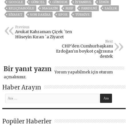
GOOGLE
GÜNCEL
GÜNDEM
ISTANBUL
İZMIR
KILIÇDAROĞLU
MAGAZİN
MHP
PANDEMİ
SAĞLIK
SİYASET
SON DAKIKA
SPOR
TÜRKİYE
Previous
Avukat Kahraman Çiçek `ten
Hüseyin Kıran `a Ziyaret
Next
CHP’den Cumhurbaşkanı
Erdoğan’ın boykot çağrısına
destek
Bir yanıt yazın
Yorum yapabilmek için
oturum
açmalısınız
.
Haber Arayın
Popüler Haberler